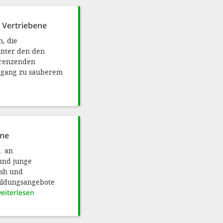
 Vertriebene
, die
unter den den
grenzenden
Zugang zu sauberem
ene
. an
und junge
ush und
bildungsangebote
eiterlesen