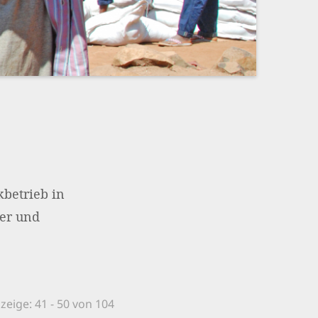
Impressum
OPTIONALE ABLEHNEN
EINS
kbetrieb in
ler und
zeige: 41 - 50 von 104