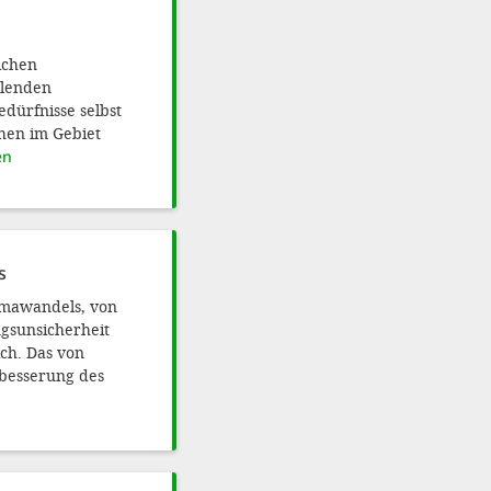
ichen
hlenden
dürfnisse selbst
hen im Gebiet
en
s
limawandels, von
gsunsicherheit
ch. Das von
rbesserung des