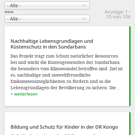
gestalten,
Anzeige: 1 -
bestmö
Status
10 von 104
Nutzererlebn
und 
Nachhaltige Lebensgrundlagen und
Unterstütz
Küstenschutz in den Sundarbans
unsere A
Das Projekt trägt zum Schutz natürlicher Ressourcen
gewinnen. 
bei und stärkt die Küstengemeinden der Sundarbans,
die besonders vom Klimawandel betroffen sind. Ziel ist
den Einsatz
es, nachhaltige und umweltfreundliche
akzeptiere
Einkommensmöglichkeiten zu fördern und so die
Lebensgrundlagen der Bevölkerung zu sichern. Die...
optionale
+ weiterlesen
ablehne
Einstellun
Sie jede
Bildung und Schutz für Kinder in der DR Kongo
Fußberei