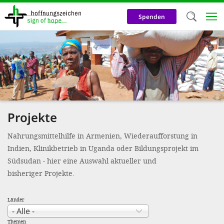
Direkt
zum
Spenden
Inhalt
Herzlich W
Wir verwen
auf unsere
Neben t
Projekte
notwendig
nutzen wir
Nahrungsmittelhilfe in Armenien, Wiederaufforstung in
Indien, Klinikbetrieb in Uganda oder Bildungsprojekt im
Cookies zu 
Südsudan - hier eine Auswahl aktueller und
Werbezwec
bisheriger Projekte.
helfen un
Online-Ak
Länder
kosteneff
Themen