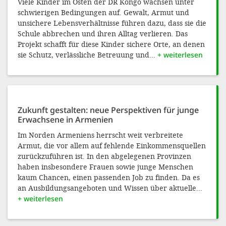
Viele Kinder im Osten der DR Kongo wachsen unter
'Cookie-Ein
schwierigen Bedingungen auf. Gewalt, Armut und
anpa
unsichere Lebensverhältnisse führen dazu, dass sie die
Schule abbrechen und ihren Alltag verlieren. Das
Impressum
Projekt schafft für diese Kinder sichere Orte, an denen
sie Schutz, verlässliche Betreuung und...
+ weiterlesen
ALLEN Z
EINSTE
Zukunft gestalten: neue Perspektiven für junge
OPTIONALE
Erwachsene in Armenien
Im Norden Armeniens herrscht weit verbreitete
Armut, die vor allem auf fehlende Einkommensquellen
zurückzuführen ist. In den abgelegenen Provinzen
haben insbesondere Frauen sowie junge Menschen
kaum Chancen, einen passenden Job zu finden. Da es
an Ausbildungsangeboten und Wissen über aktuelle...
+ weiterlesen