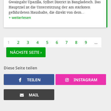
Gwaingaht Upazilla, Sylhet District in Bangladesch. Das
Hauptziel ist die Unterstützung der am stärksten
gefährdeten Haushalte, die direkt von dem...
+ weiterlesen
Seitennummerierung
AKTUELLE
1
PAGE
2
PAGE
3
PAGE
4
PAGE
5
PAGE
6
PAGE
7
PAGE
8
PAGE
9
…
SEITE
NÄCHSTE SEITE
NÄCHSTE SEITE ›
Diese Seite teilen
TEILEN
INSTAGRAM
MAIL