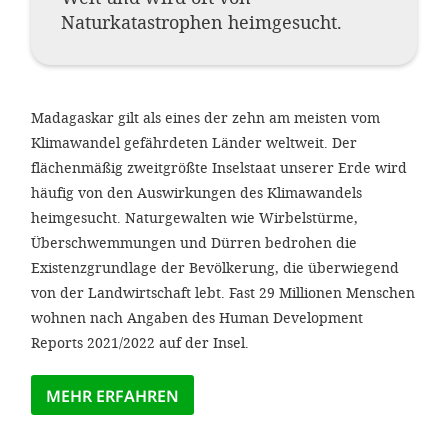
gestalten,
Naturkatastrophen heimgesucht.
bestmö
Nutzererlebn
und 
Madagaskar gilt als eines der zehn am meisten vom
Unterstütz
Klimawandel gefährdeten Länder weltweit. Der
flächenmäßig zweitgrößte Inselstaat unserer Erde wird
unsere A
häufig von den Auswirkungen des Klimawandels
gewinnen. 
heimgesucht. Naturgewalten wie Wirbelstürme,
den Einsatz
Überschwemmungen und Dürren bedrohen die
akzeptiere
Existenzgrundlage der Bevölkerung, die überwiegend
von der Landwirtschaft lebt. Fast 29 Millionen Menschen
optionale
wohnen nach Angaben des Human Development
ablehne
Reports 2021/2022 auf der Insel.
Einstellun
Sie jede
MEHR ERFAHREN
Fußberei