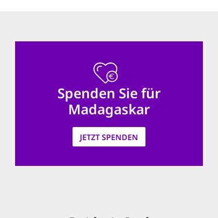
'Cookie-Ein
anpa
Impressum
ALLEN Z
EINSTE
Spenden Sie für
Madagaskar
OPTIONALE
JETZT SPENDEN