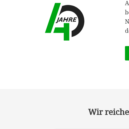
A
b
N
d
Wir reiche