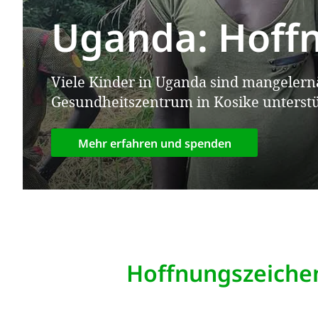
Sudan: Nichts
und Wurzeln
Die Lage im Bundesstaat Südkordofan i
Mehr erfahren und spenden
Hoffnungszeiche