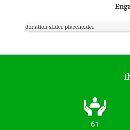
Enga
donation slider placeholder
I
61