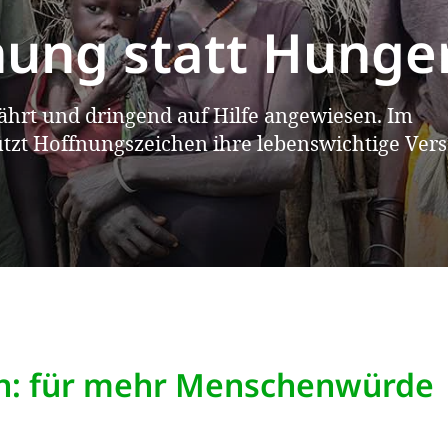
 zu essen außer B
st herzzerreißend, die humanitäre Not unbeschr
n: für mehr Menschenwürde