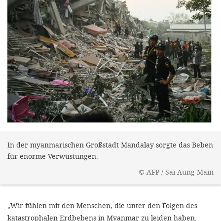
gestalten,
bestmö
Nutzererlebn
und 
Unterstütz
unsere A
gewinnen. 
den Einsatz
akzeptiere
In der myanmarischen Großstadt Mandalay sorgte das Beben
optionale
für enorme Verwüstungen.
ablehne
©
AFP / Sai Aung Main
Einstellun
Sie jede
„Wir fühlen mit den Menschen, die unter den Folgen des
Fußberei
katastrophalen Erdbebens in Myanmar zu leiden haben.