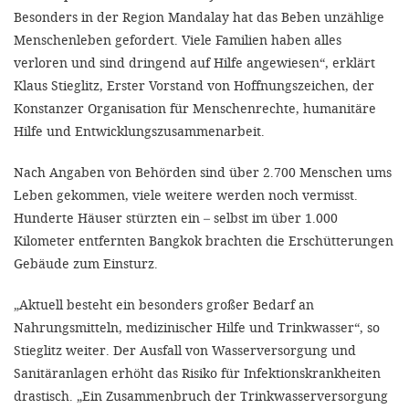
'Cookie-Ein
Besonders in der Region Mandalay hat das Beben unzählige
anpa
Menschenleben gefordert. Viele Familien haben alles
verloren und sind dringend auf Hilfe angewiesen“, erklärt
Impressum
Klaus Stieglitz, Erster Vorstand von Hoffnungszeichen, der
Konstanzer Organisation für Menschenrechte, humanitäre
ALLEN Z
Hilfe und Entwicklungszusammenarbeit.
EINSTE
Nach Angaben von Behörden sind über 2.700 Menschen ums
Leben gekommen, viele weitere werden noch vermisst.
OPTIONALE
Hunderte Häuser stürzten ein – selbst im über 1.000
Kilometer entfernten Bangkok brachten die Erschütterungen
Gebäude zum Einsturz.
„Aktuell besteht ein besonders großer Bedarf an
Nahrungsmitteln, medizinischer Hilfe und Trinkwasser“, so
Stieglitz weiter. Der Ausfall von Wasserversorgung und
Sanitäranlagen erhöht das Risiko für Infektionskrankheiten
drastisch. „Ein Zusammenbruch der Trinkwasserversorgung