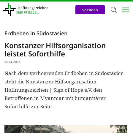
Direkt
zum
Spenden
Inhalt
Herzlich W
Erdbeben in Südostasien
Wir verwen
Konstanzer Hilfsorganisation
auf unsere
leistet Soforthilfe
Neben t
02.04.2025
notwendig
Nach dem verheerenden Erdbeben in Südostasien
nutzen wir
steht die Konstanzer Hilfsorganisation
Cookies zu 
Hoffnungszeichen | Sign of Hope e.V. den
Betroffenen in Myanmar mit humanitärer
Werbezwec
Soforthilfe zur Seite.
helfen un
Online-Ak
kosteneff