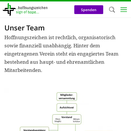
Direkt
zum
Spenden
Inhalt
Unser Team
Herzlich W
Hoffnungszeichen ist rechtlich, organisatorisch
Wir verwen
sowie finanziell unabhängig. Hinter dem
auf unsere
eingetragenen Verein steht ein engagiertes Team
Neben t
bestehend aus haupt- und ehrenamtlichen
notwendig
Mitarbeitenden.
nutzen wir
Cookies zu 
Werbezwec
helfen un
Online-Ak
kosteneff