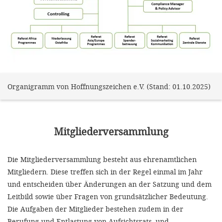
gestalten,
bestmö
Nutzererlebn
und 
Unterstütz
unsere A
Organigramm von Hoffnungszeichen e.V. (Stand: 01.10.2025)
gewinnen. 
den Einsatz
Mitgliederversammlung
akzeptiere
optionale
Die Mitgliederversammlung besteht aus ehrenamtlichen
ablehne
Mitgliedern. Diese treffen sich in der Regel einmal im Jahr
Einstellun
und entscheiden über Änderungen an der Satzung und dem
Sie jede
Leitbild sowie über Fragen von grundsätzlicher Bedeutung.
Die Aufgaben der Mitglieder bestehen zudem in der
Fußberei
Berufung und Entlastung von Aufsichtsrats- und