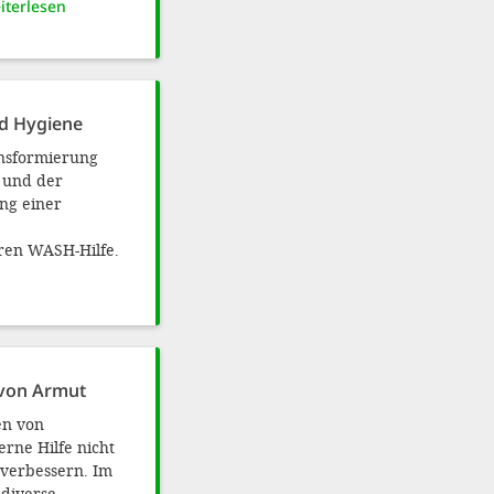
iterlesen
nd Hygiene
nsformierung
 und der
ng einer
en WASH-Hilfe.
 von Armut
en von
rne Hilfe nicht
u verbessern. Im
diverse