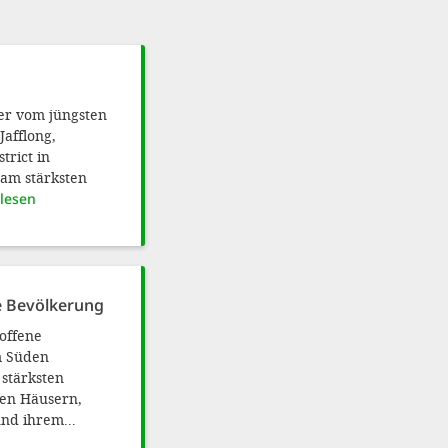
der vom jüngsten
Jafflong,
trict in
 am stärksten
rlesen
ne Bevölkerung
roffene
m Süden
stärksten
ren Häusern,
und ihrem...