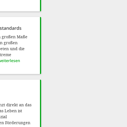
estandards
im großen Maße
on großen
reten und die
xtreme
weiterlesen
nzt direkt an das
s Leben ist
zial
hen Förderungen