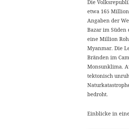
Die Volksrepubl
etwa 165 Millio
Angaben der Wel
Bazar im Süden d
eine Million Roh
Myanmar. Die L
Bränden im Camp
Monsunklima. Au
tektonisch unru
Naturkatastrop
bedroht.
Einblicke in ein