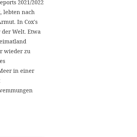
eports 2021/2022
, lebten nach
rmut. In Cox's
r der Welt. Etwa
Heimatland
r wieder zu
es
eer in einer
t
schwemmungen