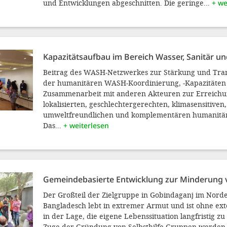
und Entwicklungen abgeschnitten. Die geringe...
+ we
Kapazitätsaufbau im Bereich Wasser, Sanitär u
Beitrag des WASH-Netzwerkes zur Stärkung und Tra
der humanitären WASH-Koordinierung, -Kapazitäten
Zusammenarbeit mit anderen Akteuren zur Erreichu
lokalisierten, geschlechtergerechten, klimasensitiven,
umweltfreundlichen und komplementären humanitär
Das...
+ weiterlesen
Gemeindebasierte Entwicklung zur Minderung
Der Großteil der Zielgruppe in Gobindaganj im Nord
Bangladesch lebt in extremer Armut und ist ohne exte
in der Lage, die eigene Lebenssituation langfristig z
Zuge der Gründung von Selbsthilfe-Gruppen werden 