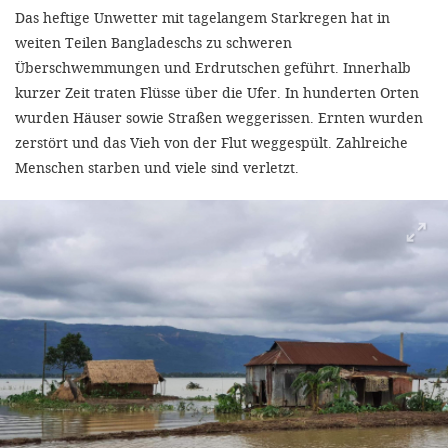
'Cookie-Ein
Das heftige Unwetter mit tagelangem Starkregen hat in
anpa
weiten Teilen Bangladeschs zu schweren
Überschwemmungen und Erdrutschen geführt. Innerhalb
Impressum
kurzer Zeit traten Flüsse über die Ufer. In hunderten Orten
wurden Häuser sowie Straßen weggerissen. Ernten wurden
ALLEN Z
zerstört und das Vieh von der Flut weggespült. Zahlreiche
Menschen starben und viele sind verletzt.
EINSTE
OPTIONALE