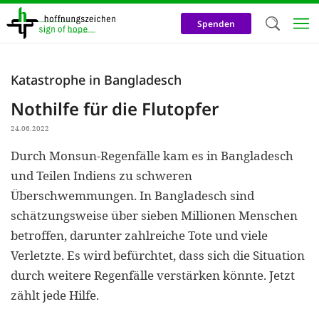
Direkt
zum
Spenden
Inhalt
Herzlich W
Katastrophe in Bangladesch
Wir verwen
Nothilfe für die Flutopfer
auf unsere
24.06.2022
Neben t
Durch Monsun-Regenfälle kam es in Bangladesch
notwendig
und Teilen Indiens zu schweren
nutzen wir
Überschwemmungen. In Bangladesch sind
Cookies zu 
schätzungsweise über sieben Millionen Menschen
betroffen, darunter zahlreiche Tote und viele
Werbezwec
Verletzte. Es wird befürchtet, dass sich die Situation
helfen un
durch weitere Regenfälle verstärken könnte. Jetzt
Online-Ak
zählt jede Hilfe.
kosteneff