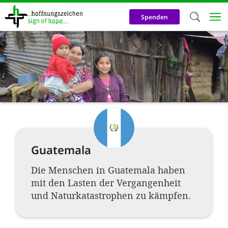
Direkt
zum
Spenden
Inhalt
Herzlich W
Wir verwen
auf unsere
Neben t
notwendig
nutzen wir
Guatemala
Cookies zu 
Werbezwec
Die Menschen in Guatemala haben
mit den Lasten der Vergangenheit
helfen un
und Naturkatastrophen zu kämpfen.
Online-Ak
kosteneff