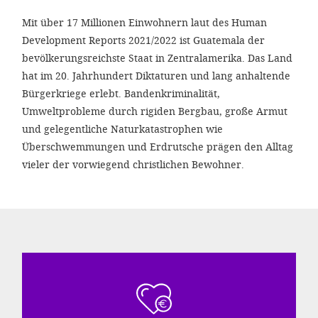
gestalten,
Mit über 17 Millionen Einwohnern laut des Human
bestmö
Development Reports 2021/2022 ist Guatemala der
Nutzererlebn
bevölkerungsreichste Staat in Zentralamerika. Das Land
und 
hat im 20. Jahrhundert Diktaturen und lang anhaltende
Bürgerkriege erlebt. Bandenkriminalität,
Unterstütz
Umweltprobleme durch rigiden Bergbau, große Armut
unsere A
und gelegentliche Naturkatastrophen wie
gewinnen. 
Überschwemmungen und Erdrutsche prägen den Alltag
vieler der vorwiegend christlichen Bewohner.
den Einsatz
akzeptiere
optionale
ablehne
Einstellun
Sie jede
Fußberei