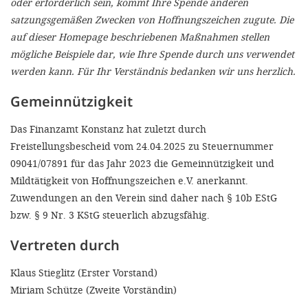
oder erforderlich sein, kommt Ihre Spende anderen
'Cookie-Ein
satzungsgemäßen Zwecken von Hoffnungszeichen zugute. Die
anpa
auf dieser Homepage beschriebenen Maßnahmen stellen
mögliche Beispiele dar, wie Ihre Spende durch uns verwendet
Impressum
werden kann. Für Ihr Verständnis bedanken wir uns herzlich.
ALLEN Z
Gemeinnützigkeit
EINSTE
Das Finanzamt Konstanz hat zuletzt durch
Freistellungsbescheid vom 24.04.2025 zu Steuernummer
OPTIONALE
09041/07891 für das Jahr 2023 die Gemeinnützigkeit und
Mildtätigkeit von Hoffnungszeichen e.V. anerkannt.
Zuwendungen an den Verein sind daher nach § 10b EStG
bzw. § 9 Nr. 3 KStG steuerlich abzugsfähig.
Vertreten durch
Klaus Stieglitz (Erster Vorstand)
Miriam Schütze (Zweite Vorständin)