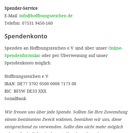
gestalten,
Spender-Service
bestmö
E-Mail:
info@hoffnungszeichen.de
Nutzererlebn
Telefon: 07531 9450-160
und 
Spendenkonto
Unterstütz
Spenden an Hoffnungszeichen e.V.
sind über unser
Online-
unsere A
Spendenformular
oder per Überweisung auf unser
gewinnen. 
Spendenkonto möglich:
den Einsatz
Hoffnungszeichen e.V.
akzeptiere
IBAN: DE77 3702 0500 0008 7173 00
optionale
BIC: BFSW DE33 XXX
ablehne
SozialBank
Einstellun
Wir freuen uns über jede Spende. Sollten Sie Ihre Zuwendung
Sie jede
einem bestimmten Zweck widmen, bemühen wir uns, diese
Fußberei
entsprechend zu verwenden. Sollte dies nicht mehr möglich