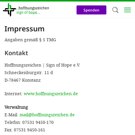
Direkt
zum
Spenden
Inhalt
Impressum
Herzlich W
Angaben gemäß § 5 TMG
Wir verwen
auf unsere
Kontakt
Neben t
Hoffnungszeichen | Sign of Hope e.V.
notwendig
Schneckenburgstr. 11 d
nutzen wir
D-78467 Konstanz
Cookies zu 
Internet:
www.hoffnungszeichen.de
Werbezwec
Verwaltung
helfen un
E-Mail:
mail@hoffnungszeichen.de
Online-Ak
Telefon: 07531 9450-170
kosteneff
Fax: 07531 9450-161