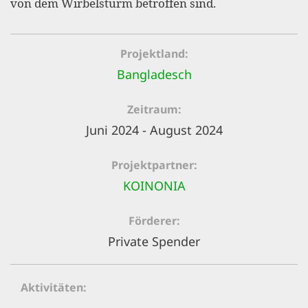
von dem Wirbelsturm betroffen sind.
gestalten,
bestmö
Nutzererlebn
Projektland
und 
Bangladesch
Unterstütz
Zeitraum
unsere A
Juni 2024 - August 2024
gewinnen. 
den Einsatz
Projektpartner
akzeptiere
KOINONIA
optionale
Förderer
ablehne
Private Spender
Einstellun
Sie jede
Aktivitäten
Fußberei