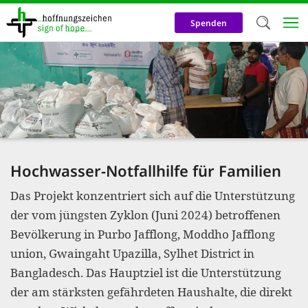
Direkt
zum
Spenden
Inhalt
Herzlich W
Wir verwen
auf unsere
Neben t
notwendig
Hochwasser-Notfallhilfe für Familien
nutzen wir
Das Projekt konzentriert sich auf die Unterstützung
Cookies zu 
der vom jüngsten Zyklon (Juni 2024) betroffenen
Werbezwec
Bevölkerung in Purbo Jafflong, Moddho Jafflong
helfen un
union, Gwaingaht Upazilla, Sylhet District in
Online-Ak
Bangladesch. Das Hauptziel ist die Unterstützung
der am stärksten gefährdeten Haushalte, die direkt
kosteneff