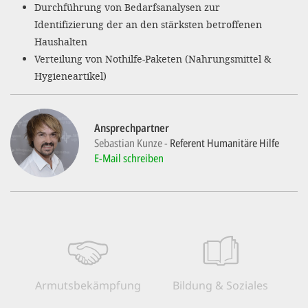
'Cookie-Ein
Durchführung von Bedarfsanalysen zur
Identifizierung der an den stärksten betroffenen
anpa
Haushalten
Impressum
Verteilung von Nothilfe-Paketen (Nahrungsmittel &
Hygieneartikel)
ALLEN Z
EINSTE
Ansprechpartner
Sebastian Kunze
Referent Humanitäre Hilfe
E-Mail schreiben
OPTIONALE
Armuts­bekämpfung
Bildung & Soziales