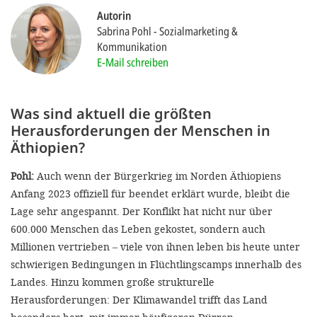
'Cookie-Ein
Autorin
anpa
Sabrina Pohl
Sozialmarketing &
Kommunikation
Impressum
E-Mail schreiben
ALLEN Z
Was sind aktuell die größten
EINSTE
Herausforderungen der Menschen in
Äthiopien?
OPTIONALE
Pohl:
Auch wenn der Bürgerkrieg im Norden Äthiopiens
Anfang 2023 offiziell für beendet erklärt wurde, bleibt die
Lage sehr angespannt. Der Konflikt hat nicht nur über
600.000 Menschen das Leben gekostet, sondern auch
Millionen vertrieben – viele von ihnen leben bis heute unter
schwierigen Bedingungen in Flüchtlingscamps innerhalb des
Landes. Hinzu kommen große strukturelle
Herausforderungen: Der Klimawandel trifft das Land