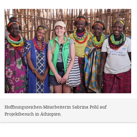
gestalten,
bestmö
Nutzererlebn
und 
Unterstütz
unsere A
gewinnen. 
den Einsatz
akzeptiere
optionale
ablehne
Hoffnungszeichen-Mitarbeiterin Sabrina Pohl auf
Einstellun
Projektbesuch in Äthiopien.
Sie jede
Fußberei