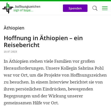
Direkt
zum
Spenden
Inhalt
Herzlich W
Äthiopien
Wir verwen
Hoffnung in Äthiopien – ein
auf unsere
Reisebericht
Neben t
10.07.2025
notwendig
In Äthiopien stehen viele Familien vor großen
nutzen wir
Herausforderungen. Unsere Kollegin Sabrina Pohl
Cookies zu 
war vor Ort, um die Projekte von Hoffnungszeichen
zu besuchen. In einem Interview berichtet sie von
Werbezwec
ihren persönlichen Eindrücken, bewegenden
helfen un
Begegnungen und der Wirkung unserer
Online-Ak
gemeinsamen Hilfe vor Ort.
kosteneff