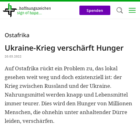
Direkt
zum
Spenden
Inhalt
Herzlich W
Ostafrika
Wir verwen
Ukraine-Krieg verschärft Hunger
auf unsere
20.05.2022
Neben t
Auf Ostafrika rückt ein Problem zu, das lokal
notwendig
gesehen weit weg und doch existenziell ist: der
nutzen wir
Krieg zwischen Russland und der Ukraine.
Cookies zu 
Nahrungsmittel werden knapp und Lebensmittel
immer teurer. Dies wird den Hunger von Millionen
Werbezwec
Menschen, die ohnehin unter anhaltender Dürre
helfen un
leiden, verschärfen.
Online-Ak
kosteneff