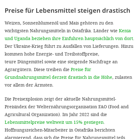
'Cookie-Ein
Preise für Lebensmittel steigen drastisch
anpa
Weizen, Sonnenblumenöl und Mais gehören zu den
Impressum
wichtigsten Nahrungsmitteln in Ostafrika. Länder wie
Kenia
und Uganda beziehen ihre Einfuhren hauptsächlich von dort
.
ALLEN Z
Der Ukraine-Krieg führt zu Ausfällen von Lieferungen. Hinzu
kommen hohe Energie- und Treibstoffpreise,
EINSTE
teure Düngemittel sowie eine steigende Nachfrage an
Agrargütern. Diese treiben die
Preise für
OPTIONALE
Grundnahrungsmittel derzeit drastisch in die Höhe
, zulasten
vor allem der Ärmsten.
Die Preisexplosion zeigt der aktuelle Nahrungsmittel-
Preisindex der Welternährungsorganisation FAO (Food and
Agricultural Organization). Im Jahr 2022 sind die
Lebensmittelpreise weltweit um 15% gestiegen
.
Hoffnungszeichen-Mitarbeiter in Ostafrika berichten
alarmierend, dass sich die Preise für Nahrungsmittel teils