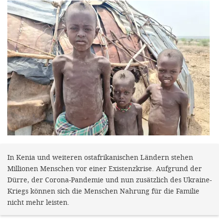
gestalten,
bestmö
Nutzererlebn
und 
Unterstütz
unsere A
gewinnen. 
den Einsatz
akzeptiere
optionale
In Kenia und weiteren ostafrikanischen Ländern stehen
ablehne
Millionen Menschen vor einer Existenzkrise. Aufgrund der
Einstellun
Dürre, der Corona-Pandemie und nun zusätzlich des Ukraine-
Kriegs können sich die Menschen Nahrung für die Familie
Sie jede
nicht mehr leisten.
Fußberei