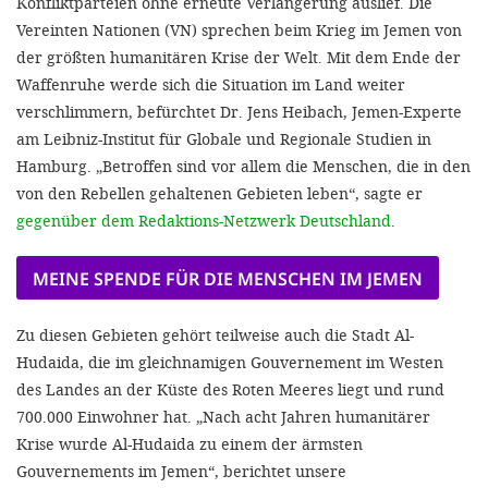
Konfliktparteien ohne erneute Verlängerung auslief. Die
Vereinten Nationen (VN) sprechen beim Krieg im Jemen von
der größ­ten humanitären Krise der Welt. Mit dem Ende der
Waffenruhe werde sich die Situation im Land weiter
verschlimmern, befürchtet Dr. Jens Heibach, Jemen­-Experte
am Leibniz-Institut für Globale und Regionale Studien in
Hamburg. „Betroffen sind vor allem die Menschen, die in den
von den Rebellen gehaltenen Gebieten leben“, sagte er
gegenüber dem Redaktions-Netzwerk Deutschland
.
MEINE SPENDE FÜR DIE MENSCHEN IM JEMEN
Zu diesen Gebieten gehört teilweise auch die Stadt Al-
Hudaida, die im gleichnamigen Gouvernement im Westen
des Landes an der Küste des Roten Meeres liegt und rund
700.000 Einwohner hat. „Nach acht Jahren humanitärer
Krise wurde Al-Hudaida zu einem der ärmsten
Gouvernements im Jemen“, berichtet un­sere