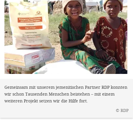
gestalten,
bestmö
Nutzererlebn
und 
Unterstütz
unsere A
gewinnen. 
den Einsatz
akzeptiere
Gemeinsam mit unserem jemenitischen Partner RDP konnten
optionale
wir schon Tausenden Menschen beistehen – mit einem
ablehne
weiteren Projekt setzen wir die Hilfe fort.
Einstellun
©
RDP
Sie jede
Fußberei