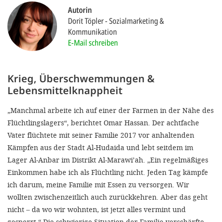
'Cookie-Ein
Autorin
Dorit Töpler
Sozialmarketing &
anpa
Kommunikation
Impressum
E-Mail schreiben
ALLEN Z
Krieg, Überschwemmungen &
EINSTE
Lebensmittelknappheit
„Manchmal arbeite ich auf einer der Farmen in der Nähe des
OPTIONALE
Flüchtlingslagers“, berichtet Omar Hassan. Der achtfache
Vater flüchtete mit seiner Familie 2017 vor anhaltenden
Kämpfen aus der Stadt Al-­Hudaida und lebt seitdem im
Lager Al­-Anbar im Distrikt Al-Marawi’ah. „Ein regelmäßiges
Einkommen habe ich als Flüchtling nicht. Jeden Tag kämpfe
ich darum, meine Familie mit Essen zu versorgen. Wir
wollten zwischenzeitlich auch zurückkehren. Aber das geht
nicht – da wo wir wohnten, ist jetzt alles vermint und
gesperrt.“ Die schwierige Situation der Familie ver­schärfte