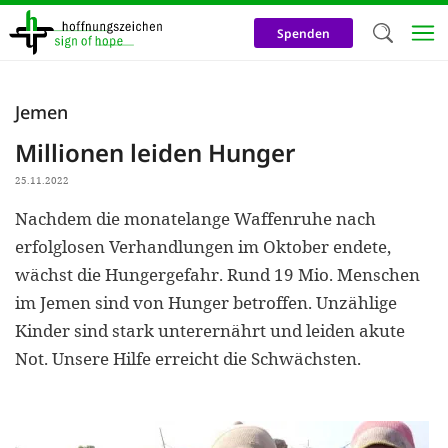
Direkt
zum
Spenden
Inhalt
Herzlich W
Jemen
Wir verwen
Millionen leiden Hunger
auf unsere
25.11.2022
Neben t
Nachdem die monatelange Waffenruhe nach
notwendig
erfolglosen Verhandlungen im Oktober endete,
nutzen wir
wächst die Hungergefahr. Rund 19 Mio. Menschen
Cookies zu 
im Jemen sind von Hunger betroffen. Unzählige
Kinder sind stark unterernährt und leiden akute
Werbezwec
Not. Unsere Hilfe erreicht die Schwächsten.
helfen un
Online-Ak
kosteneff