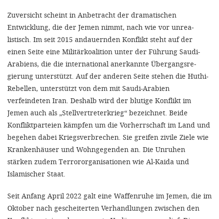
Zuversicht scheint in Anbetracht der dramatischen
Entwicklung, die der Jemen nimmt, nach wie vor unrea­
listisch. Im seit 2015 andauernden Konflikt steht auf der
einen Seite eine Militärkoalition unter der Füh­rung Saudi­-
Arabiens, die die inter­national anerkannte Übergangsre­
gierung unterstützt. Auf der anderen Seite stehen die Huthi­-
Rebellen, unterstützt von dem mit Saudi-­Arabien
verfeindeten Iran. Deshalb wird der blutige Konflikt im
Jemen auch als „Stellvertreterkrieg“ bezeichnet. Bei­de
Konfliktparteien kämpfen um die Vorherrschaft im Land und
begehen dabei Kriegsverbrechen. Sie greifen zivile Ziele wie
Krankenhäuser und Wohngegenden an. Die Unruhen
stärken zudem Terrororganisatio­nen wie Al-Kaida und
Islamischer Staat.
Seit Anfang April 2022 galt eine Waf­fenruhe im Jemen, die im
Oktober nach gescheiterten Verhandlungen zwischen den