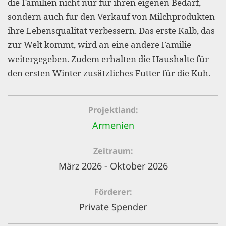
die Familien nicht nur für ihren eigenen Bedarf,
gestalten,
sondern auch für den Verkauf von Milchprodukten
bestmö
ihre Lebensqualität verbessern. Das erste Kalb, das
Nutzererlebn
zur Welt kommt, wird an eine andere Familie
und 
weitergegeben. Zudem erhalten die Haushalte für
Unterstütz
den ersten Winter zusätzliches Futter für die Kuh.
unsere A
gewinnen. 
Projektland
den Einsatz
Armenien
akzeptiere
optionale
Zeitraum
März 2026 - Oktober 2026
ablehne
Einstellun
Förderer
Sie jede
Private Spender
Fußberei