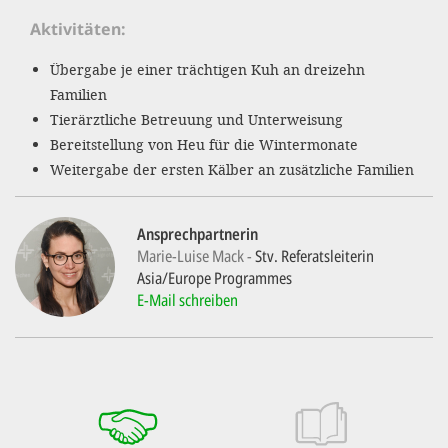
'Cookie-Ein
Aktivitäten
anpa
Übergabe je einer trächtigen Kuh an dreizehn
Impressum
Familien
Tierärztliche Betreuung und Unterweisung
ALLEN Z
Bereitstellung von Heu für die Wintermonate
Weitergabe der ersten Kälber an zusätzliche Familien
EINSTE
OPTIONALE
Ansprechpartnerin
Marie-Luise Mack
Stv. Referatsleiterin
Asia/Europe Programmes
E-Mail schreiben