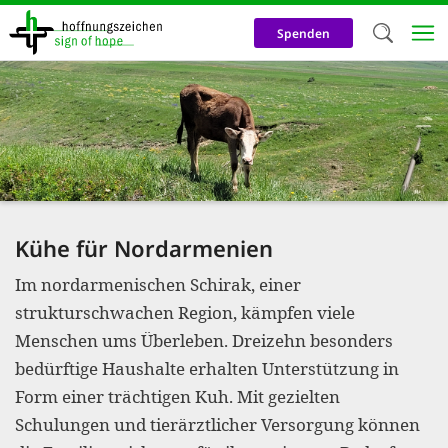
Direkt
zum
Spenden
Inhalt
Herzlich W
Wir verwen
auf unsere
Neben t
notwendig
Kühe für Nordarmenien
nutzen wir
Im nordarmenischen Schirak, einer
Cookies zu 
strukturschwachen Region, kämpfen viele
Werbezwec
Menschen ums Überleben. Dreizehn besonders
helfen un
bedürftige Haushalte erhalten Unterstützung in
Online-Ak
Form einer trächtigen Kuh. Mit gezielten
Schulungen und tierärztlicher Versorgung können
kosteneff