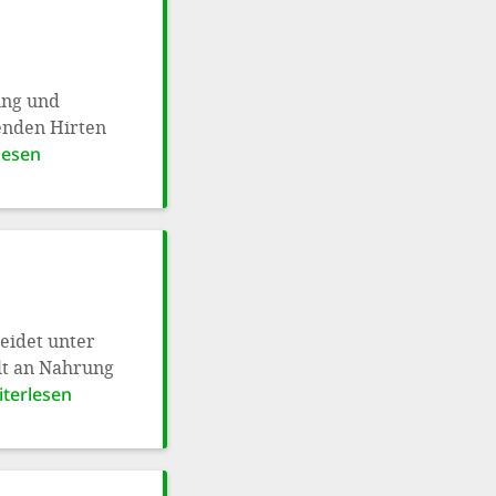
ung und
enden Hirten
lesen
eidet unter
lt an Nahrung
iterlesen