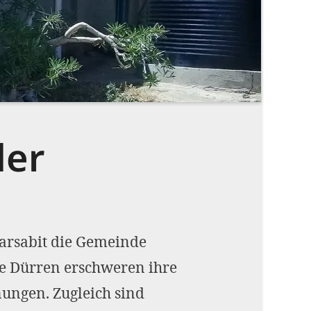
Impressum
OPTIONALE ABLEHNEN
EINS
der
Marsabit die Gemeinde
are Dürren erschweren ihre
nungen. Zugleich sind