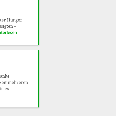
nter Hunger
sigten –
iterlesen
anke,
Seit mehreren
ie es