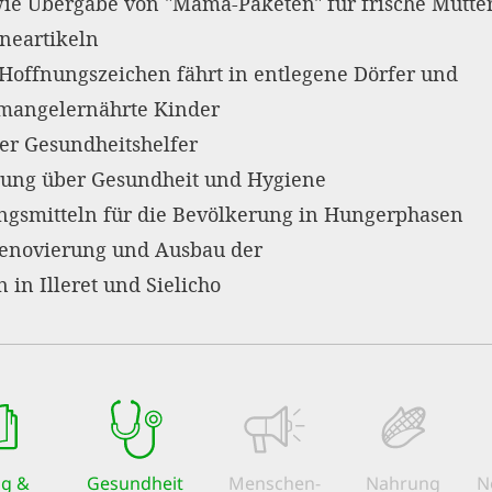
wie Übergabe von "Mama-Paketen" für frische Mütter
neartikeln
 Hoffnungszeichen fährt in entlegene Dörfer und
mangelernährte Kinder
er Gesundheitshelfer
rung über Gesundheit und Hygiene
ngsmitteln für die Bevölkerung in Hungerphasen
Renovierung und Ausbau der
in Illeret und Sielicho
ng &
Gesundheit
Menschen­
Nahrung
N