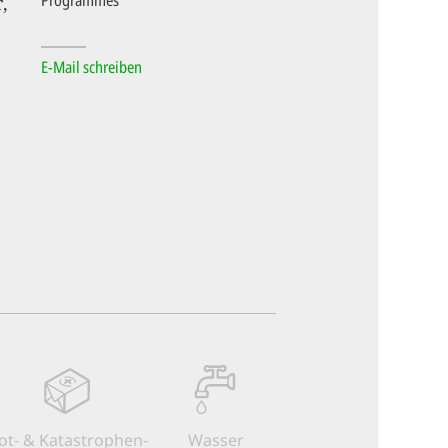
,
E-Mail schreiben
ot- & Kata­strophen­
Wasser