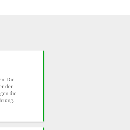
en: Die
er der
rgen die
hrung.