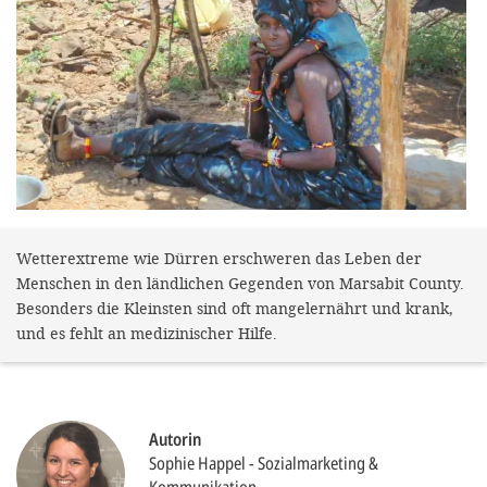
gestalten,
bestmö
Nutzererlebn
und 
Unterstütz
unsere A
gewinnen. 
den Einsatz
Wetterextreme wie Dürren erschweren das Leben der
Menschen in den ländlichen Gegenden von Marsabit County.
akzeptiere
Besonders die Kleinsten sind oft mangelernährt und krank,
optionale
und es fehlt an medizinischer Hilfe.
ablehne
Einstellun
Sie jede
Autorin
Sophie Happel
Sozialmarketing &
Fußberei