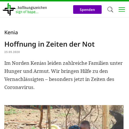
Direkt
zum
Spenden
Inhalt
Herzlich W
Kenia
Wir verwen
Hoffnung in Zeiten der Not
auf unsere
25.05.2020
Neben t
Im Norden Kenias leiden zahlreiche Familien unter
notwendig
Hunger und Armut. Wir bringen Hilfe zu den
nutzen wir
Vernachlässigten – besonders jetzt in Zeiten des
Cookies zu 
Coronavirus.
Werbezwec
helfen un
Online-Ak
kosteneff