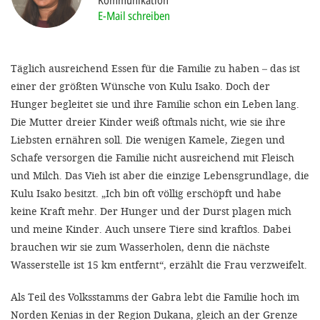
Kommunikation
'Cookie-Ein
E-Mail schreiben
anpa
Impressum
Täglich ausreichend Essen für die Familie zu haben – das ist
einer der größten Wünsche von Kulu Isako. Doch der
ALLEN Z
Hunger begleitet sie und ihre Familie schon ein Leben lang.
Die Mutter dreier Kinder weiß oftmals nicht, wie sie ihre
EINSTE
Liebsten ernähren soll. Die wenigen Kamele, Ziegen und
Schafe versorgen die Familie nicht ausreichend mit Fleisch
OPTIONALE
und Milch. Das Vieh ist aber die einzige Lebensgrundlage, die
Kulu Isako besitzt. „Ich bin oft völlig erschöpft und habe
keine Kraft mehr. Der Hunger und der Durst plagen mich
und meine Kinder. Auch unsere Tiere sind kraftlos. Dabei
brauchen wir sie zum Wasserholen, denn die nächste
Wasserstelle ist 15 km entfernt“, erzählt die Frau verzweifelt.
Als Teil des Volksstamms der Gabra lebt die Familie hoch im
Norden Kenias in der Region Dukana, gleich an der Grenze