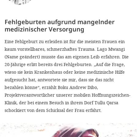
'Cookie-Ein
anpa
Fehlgeburten aufgrund mangelnder
Impressum
medizinischer Versorgung
ALLEN Z
Eine Fehlgeburt zu erleiden ist für die meisten Frauen ein
kaum vorstellbares, schmerzhaftes Trauma. Lago Mwangi
EINSTE
(Name geändert) musste das am eigenen Leib erfahren. Die
20-Jährige erlitt bereits drei Fehlgeburten. „Auf die Frage,
OPTIONALE
wieso sie kein Krankenhaus oder keine medizinische Hilfe
aufgesucht hat, antwortete sie mir, dass sie das nicht
bezahlen könne“, erzählt Boku Andrew Dibo,
Projektverantwortlicher unserer mobilen Hoffnungszeichen-
Klinik, der bei einem Besuch in ihrem Dorf Tullu Qarsa
schockiert von dem Schicksal der Frau erfährt.