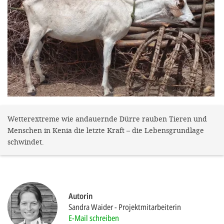
gestalten,
bestmö
Nutzererlebn
und 
Unterstütz
unsere A
gewinnen. 
den Einsatz
Wetterextreme wie andauernde Dürre rauben Tieren und
Menschen in Kenia die letzte Kraft – die Lebensgrundlage
akzeptiere
schwindet.
optionale
ablehne
Einstellun
Autorin
Sie jede
Sandra Waider
Projektmitarbeiterin
Fußberei
E-Mail schreiben