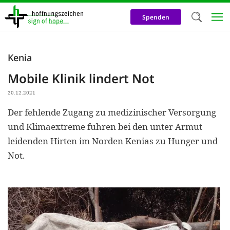
Direkt
zum
Spenden
Inhalt
Herzlich W
Kenia
Wir verwen
Mobile Klinik lindert Not
auf unsere
20.12.2021
Neben t
Der fehlende Zugang zu medizinischer Versorgung
notwendig
und Klimaextreme führen bei den unter Armut
nutzen wir
leidenden Hirten im Norden Kenias zu Hunger und
Cookies zu 
Not.
Werbezwec
helfen un
Online-Ak
kosteneff