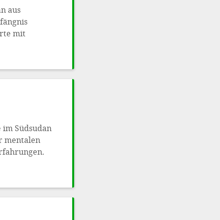
n aus
fängnis
rte mit
e im Südsudan
er mentalen
rfahrungen.