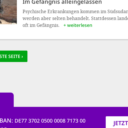
Im Gefängnis alleingelassen
Psychische Erkrankungen kommen im Südsudan 
werden aber selten behandelt. Stattdessen land
oft im Gefängnis.
+ weiterlesen
rung
TE SEITE
TE SEITE ›
IBAN
DE77 3702 0500 0008 7173 00
JETZ