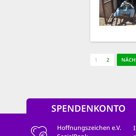
Seitennummerie
AKTUELLE
1
PAGE
2
NÄCHS
NÄCHS
SEITE
SPENDENKONTO
Hoffnungszeichen e.V.