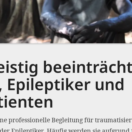
geistig beeinträch
 Epileptiker und
ienten
ne professionelle Begleitung für traumatisiert
der Epileptiker. Häufig werden sie aufgrund