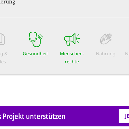
kerung
ng &
Gesundheit
Menschen­
Nahrung
N
les
rechte
s Projekt unterstützen
J