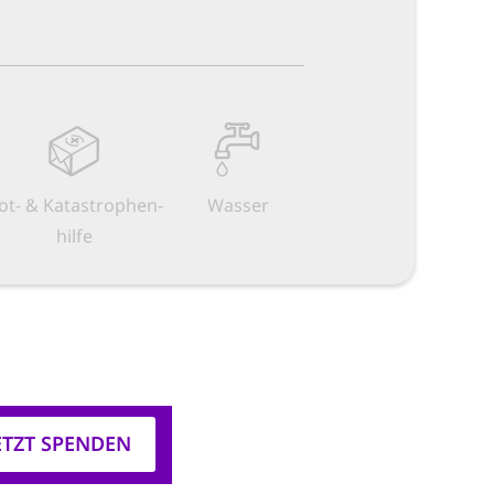
ot- & Kata­strophen­
Wasser
hilfe
ETZT SPENDEN