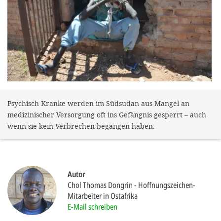
gestalten,
bestmö
Nutzererlebn
und 
Unterstütz
unsere A
gewinnen. 
Psychisch Kranke werden im Südsudan aus Mangel an
medizinischer Versorgung oft ins Gefängnis gesperrt – auch
den Einsatz
wenn sie kein Verbrechen begangen haben.
akzeptiere
optionale
ablehne
Autor
Einstellun
Chol Thomas Dongrin
Hoffnungszeichen-
Sie jede
Mitarbeiter in Ostafrika
E-Mail schreiben
Fußberei