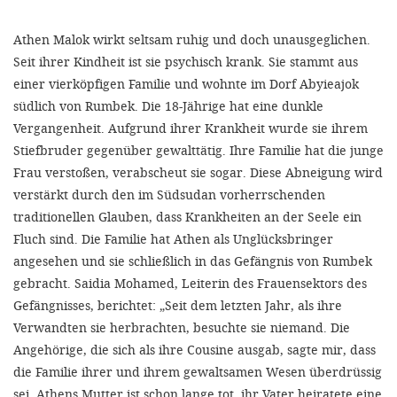
'Cookie-Ein
anpa
Athen Malok wirkt seltsam ruhig und doch unausgeglichen.
Seit ihrer Kindheit ist sie psychisch krank. Sie stammt aus
Impressum
einer vierköpfigen Familie und wohnte im Dorf Abyieajok
südlich von Rumbek. Die 18-Jährige hat eine dunkle
ALLEN Z
Vergangenheit. Aufgrund ihrer Krankheit wurde sie ihrem
Stiefbruder gegenüber gewalttätig. Ihre Familie hat die junge
EINSTE
Frau verstoßen, verabscheut sie sogar. Diese Abneigung wird
verstärkt durch den im Südsudan vorherrschenden
OPTIONALE
traditionellen Glauben, dass Krankheiten an der Seele ein
Fluch sind. Die Familie hat Athen als Unglücksbringer
angesehen und sie schließlich in das Gefängnis von Rumbek
gebracht. Saidia Mohamed, Leiterin des Frauensektors des
Gefängnisses, berichtet: „Seit dem letzten Jahr, als ihre
Verwandten sie herbrachten, besuchte sie niemand. Die
Angehörige, die sich als ihre Cousine ausgab, sagte mir, dass
die Familie ihrer und ihrem gewaltsamen Wesen überdrüssig
sei. Athens Mutter ist schon lange tot, ihr Vater heiratete eine