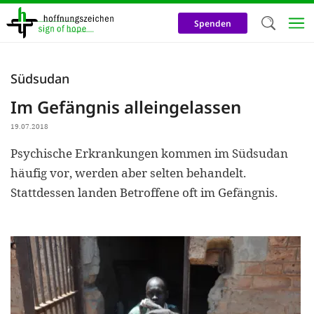
Direkt
zum
Spenden
Inhalt
Herzlich W
Südsudan
Wir verwen
Im Gefängnis alleingelassen
auf unsere
19.07.2018
Neben t
Psychische Erkrankungen kommen im Südsudan
notwendig
häufig vor, werden aber selten behandelt.
nutzen wir
Stattdessen landen Betroffene oft im Gefängnis.
Cookies zu 
Werbezwec
helfen un
Online-Ak
kosteneff