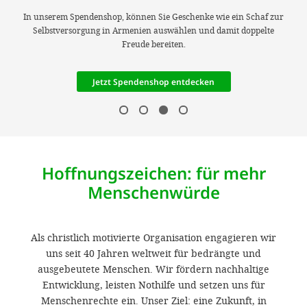
gestalten,
In unserem Spendenshop, können Sie Geschenke wie ein Schaf zur
bestmö
Selbstversorgung in Armenien auswählen und damit doppelte
Freude bereiten.
Nutzererlebn
und 
Jetzt Spendenshop entdecken
Unterstütz
unsere A
gewinnen. 
den Einsatz
Hoffnungszeichen: für mehr
akzeptiere
Menschenwürde
optionale
ablehne
Als christlich motivierte Organisation engagieren wir
Einstellun
uns seit 40 Jahren weltweit für bedrängte und
ausgebeutete Menschen. Wir fördern nachhaltige
Sie jede
Entwicklung, leisten Nothilfe und setzen uns für
Fußberei
Menschenrechte ein. Unser Ziel: eine Zukunft, in