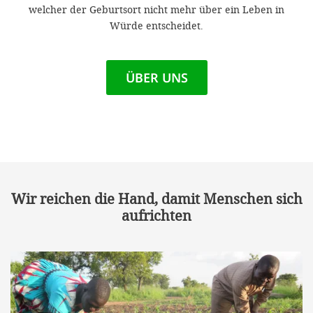
'Cookie-Ein
welcher der Geburtsort nicht mehr über ein Leben in
Würde entscheidet.
anpa
Impressum
ÜBER UNS
ALLEN Z
EINSTE
OPTIONALE
Wir reichen die Hand, damit Menschen sich
aufrichten