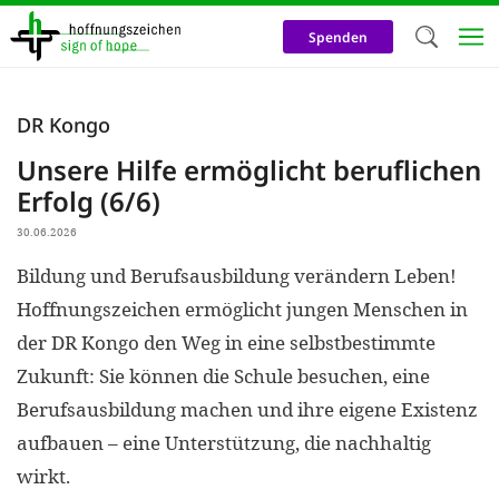
Direkt
zum
Spenden
Inhalt
Herzlich W
DR Kongo
Wir verwen
Unsere Hilfe ermöglicht beruflichen
auf unsere
Erfolg (6/6)
Neben t
30.06.2026
notwendig
Bildung und Berufsausbildung verändern Leben!
nutzen wir
Hoffnungszeichen ermöglicht jungen Menschen in
Cookies zu 
der DR Kongo den Weg in eine selbstbestimmte
Werbezwec
Zukunft: Sie können die Schule besuchen, eine
helfen un
Berufsausbildung machen und ihre eigene Existenz
Online-Ak
aufbauen – eine Unterstützung, die nachhaltig
kosteneff
wirkt.