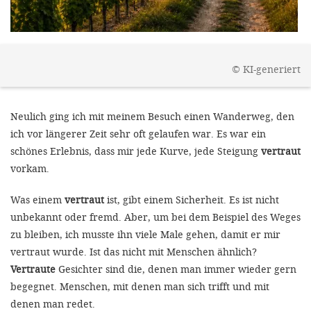
gestalten,
bestmö
Nutzererlebn
©
KI-generiert
und 
Unterstütz
Neulich ging ich mit meinem Besuch einen Wanderweg, den
unsere A
ich vor längerer Zeit sehr oft gelaufen war. Es war ein
gewinnen. 
schönes Erlebnis, dass mir jede Kurve, jede Steigung
vertraut
den Einsatz
vorkam.
akzeptiere
Was einem
vertraut
ist, gibt einem Sicherheit. Es ist nicht
optionale
unbekannt oder fremd. Aber, um bei dem Beispiel des Weges
ablehne
zu bleiben, ich musste ihn viele Male gehen, damit er mir
Einstellun
vertraut wurde. Ist das nicht mit Menschen ähnlich?
Vertraute
Gesichter sind die, denen man immer wieder gern
Sie jede
begegnet. Menschen, mit denen man sich trifft und mit
Fußberei
denen man redet.