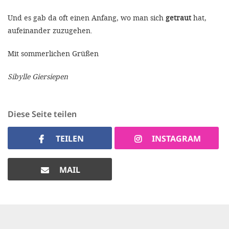
'Cookie-Ein
Und es gab da oft einen Anfang, wo man sich
getraut
hat,
anpa
aufeinander zuzugehen.
Impressum
Mit sommerlichen Grüßen
ALLEN Z
Sibylle Giersiepen
EINSTE
Diese Seite teilen
OPTIONALE
TEILEN
INSTAGRAM
MAIL