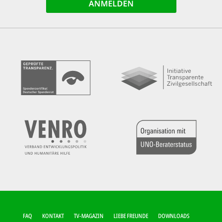
FUSSZEILEN-M
FAQ
KONTAKT
TV-MAGAZIN
LIEBE FREUNDE
DOWNLOADS