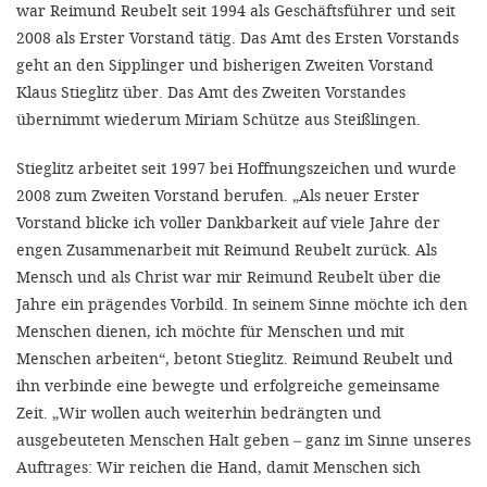
'Cookie-Ein
war Reimund Reubelt seit 1994 als Geschäftsführer und seit
2008 als Erster Vorstand tätig. Das Amt des Ersten Vorstands
anpa
geht an den Sipplinger und bisherigen Zweiten Vorstand
Impressum
Klaus Stieglitz über. Das Amt des Zweiten Vorstandes
übernimmt wiederum Miriam Schütze aus Steißlingen.
ALLEN Z
Stieglitz arbeitet seit 1997 bei Hoffnungszeichen und wurde
EINSTE
2008 zum Zweiten Vorstand berufen. „Als neuer Erster
Vorstand blicke ich voller Dankbarkeit auf viele Jahre der
engen Zusammenarbeit mit Reimund Reubelt zurück. Als
OPTIONALE
Mensch und als Christ war mir Reimund Reubelt über die
Jahre ein prägendes Vorbild. In seinem Sinne möchte ich den
Menschen dienen, ich möchte für Menschen und mit
Menschen arbeiten“, betont Stieglitz. Reimund Reubelt und
ihn verbinde eine bewegte und erfolgreiche gemeinsame
Zeit. „Wir wollen auch weiterhin bedrängten und
ausgebeuteten Menschen Halt geben – ganz im Sinne unseres
Auftrages: Wir reichen die Hand, damit Menschen sich