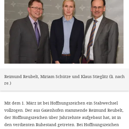
gestalten,
bestmö
Nutzererlebn
und 
Unterstütz
unsere A
gewinnen. 
den Einsatz
akzeptiere
Reimund Reubelt, Miriam Schütze und Klaus Stieglitz (li. nach
re.)
optionale
ablehne
Mit dem 1. März ist bei Hoffnungszeichen ein Stabwechsel
Einstellun
vollzogen. Der aus Gaienhofen stammende Reimund Reubelt,
Sie jede
der Hoffnungszeichen über Jahrzehnte aufgebaut hat, ist in
Fußberei
den verdienten Ruhestand getreten. Bei Hoffnungszeichen