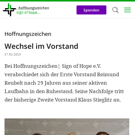
Direkt
zum
Spenden
Inhalt
Herzlich W
Hoffnungszeichen
Wir verwen
Wechsel im Vorstand
auf unsere
27.02.2023
Neben t
Bei Hoffnungszeichen| Sign of Hope e.V.
notwendig
verabschiedet sich der Erste Vorstand Reimund
nutzen wir
Reubelt nach 29 Jahren aus seiner aktiven
Cookies zu 
Laufbahn in den Ruhestand. Seine Nachfolge tritt
der bisherige Zweite Vorstand Klaus Stieglitz an.
Werbezwec
helfen un
Online-Ak
kosteneff