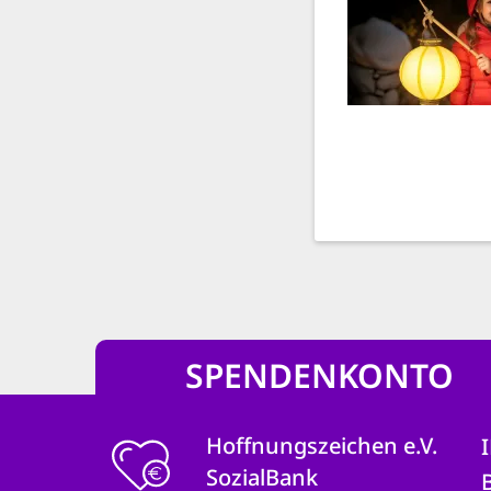
SPENDENKONTO
Hoffnungszeichen e.V.
SozialBank