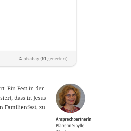
Impressum
OPTIONALE ABLEHNEN
EINS
©
pixabay (KI-generiert)
t. Ein Fest in der
iert, dass in Jesus
n Familienfest, zu
Ansprechpartnerin
Pfarrerin Sibylle