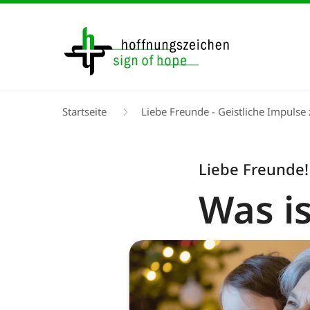
Direkt
zum
Inhalt
Pfadnavigation
Startseite
Liebe Freunde - Geistliche Impuls
Liebe Freunde!
Was i