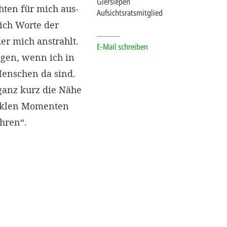
Giersiepen
hten für mich aus-
Aufsichtsratsmitglied
ich Worte der
r mich anstrahlt.
E-Mail schreiben
gen, wenn ich in
Menschen da sind.
anz kurz die Nähe
unklen Momenten
hren“.