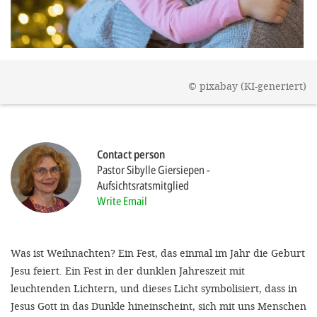
efficient, 
the best po
experien
gain new 
©
pixabay (KI-generiert)
for our wo
accept t
cookies or
Contact person
optional c
Pastor Sibylle Giersiepen
Aufsichtsratsmitglied
can adj
Write Email
settings a
in the fo
Was ist Weihnachten? Ein Fest, das einmal im Jahr die Geburt
'Cookie s
Jesu feiert. Ein Fest in der dunklen Jahreszeit mit
Imprint
leuchtenden Lichtern, und dieses Licht symbolisiert, dass in
Jesus Gott in das Dunkle hineinscheint, sich mit uns Menschen
AGREE W