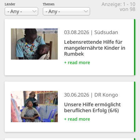
efficient, 
Anzeige: 1 - 10
Länder
Themen
von 98
the best po
experien
03.08.2026
Südsudan
gain new 
Lebensrettende Hilfe für
for our wo
mangelernährte Kinder in
accept t
Rumbek
+ read more
cookies or
optional c
can adj
settings a
30.06.2026
DR Kongo
in the fo
Unsere Hilfe ermöglicht
beruflichen Erfolg (6/6)
'Cookie s
+ read more
Imprint
AGREE W