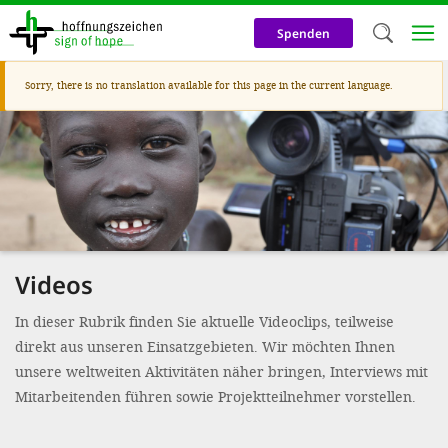
Skip
to
Spenden
main
content
Warning
Sorry, there is no translation available for this page in the current language.
Welc
message
We use c
our web
addit
technicall
cookies, w
Videos
cookies fo
In dieser Rubrik finden Sie aktuelle Videoclips, teilweise
and adv
direkt aus unseren Einsatzgebieten. Wir möchten Ihnen
purposes. 
unsere weltweiten Aktivitäten näher bringen, Interviews mit
us to make
Mitarbeitenden führen sowie Projektteilnehmer vorstellen.
activiti