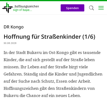
Direkt
zum
Spenden
Inhalt
Herzlich W
DR Kongo
Wir verwen
Hoffnung für Straßenkinder (1/6)
auf unsere
30.06.2026
Neben t
In der Stadt Bukavu im Ost-Kongo gibt es tausende
notwendig
Kinder, die auf sich gestellt auf der Straße leben
nutzen wir
müssen. Ihr Leben auf der Straße birgt viele
Cookies zu 
Gefahren. Ständig sind die Kinder und Jugendlichen
Werbezwec
auf der Suche nach Schutz, Essen oder Arbeit.
helfen un
Hoffnungszeichen gibt den Straßenkindern von
Online-Ak
Bukavu die Chance auf ein neues Leben.
kosteneff