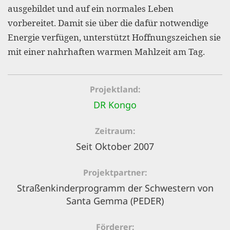
gestalten,
ausgebildet und auf ein normales Leben
bestmö
vorbereitet. Damit sie über die dafür notwendige
Energie verfügen, unterstützt Hoffnungszeichen sie
Nutzererlebn
mit einer nahrhaften warmen Mahlzeit am Tag.
und 
Unterstütz
unsere A
Projektland
gewinnen. 
DR Kongo
den Einsatz
Zeitraum
akzeptiere
Seit Oktober 2007
optionale
ablehne
Projektpartner
Einstellun
Straßenkinderprogramm der Schwestern von
Santa Gemma (PEDER)
Sie jede
Fußberei
Förderer