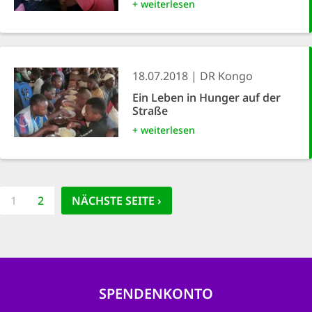
+ weiterlesen
18.07.2018
DR Kongo
Ein Leben in Hunger auf der
Straße
+ weiterlesen
Seitennummerierung
AKTUELLE
1
PAGE
2
NÄCHSTE SEITE
NÄCHSTE SEITE ›
SEITE
SPENDENKONTO