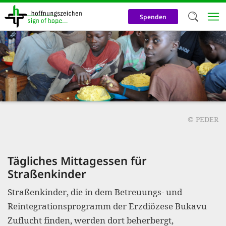
Direkt
zum
Spenden
Inhalt
Herzlich W
Wir verwen
auf unsere
Neben t
notwendig
©
PEDER
nutzen wir
Cookies zu 
Tägliches Mittagessen für
Werbezwec
Straßenkinder
helfen un
Straßenkinder, die in dem Betreuungs- und
Online-Ak
Reintegrationsprogramm der Erzdiözese Bukavu
kosteneff
Zuflucht finden, werden dort beherbergt,