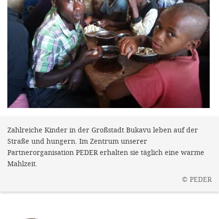
gestalten,
bestmö
Nutzererlebn
und 
Unterstütz
unsere A
gewinnen. 
den Einsatz
akzeptiere
Zahlreiche Kinder in der Großstadt Bukavu leben auf der
Straße und hungern. Im Zentrum unserer
optionale
Partnerorganisation PEDER erhalten sie täglich eine warme
ablehne
Mahlzeit.
Einstellun
©
PEDER
Sie jede
Fußberei