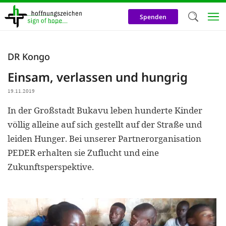
Direkt
zum
Spenden
Inhalt
Herzlich W
DR Kongo
Wir verwen
Einsam, verlassen und hungrig
auf unsere
19.11.2019
Neben t
In der Großstadt Bukavu leben hunderte Kinder
notwendig
völlig alleine auf sich gestellt auf der Straße und
nutzen wir
leiden Hunger. Bei unserer Partnerorganisation
Cookies zu 
PEDER erhalten sie Zuflucht und eine
Zukunftsperspektive.
Werbezwec
helfen un
Online-Ak
kosteneff