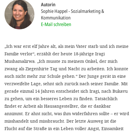
'Cookie-Ein
Autorin
Sophie Happel
Sozialmarketing &
anpa
Kommunikation
Impressum
E-Mail schreiben
ALLEN Z
„Ich war erst elf Jahre alt, als mein Vater starb und ich meine
EINSTE
Familie verlor“, erzählt der heute 18-jährige Iragi
Mushamalirwa. „Ich musste zu meinem Onkel, der mich
zwang als Ziegenhirte Tag und Nacht zu arbeiten. Ich konnte
OPTIONALE
auch nicht mehr zur Schule gehen.“ Der Junge gerät in eine
verzweifelte Lage, sehnt sich zurück nach seiner Familie. Mit
gerade einmal 14 Jahren entscheidet sich Iragi, nach Bukavu
zu gehen, um ein besseres Leben zu finden. Tatsächlich
findet er Arbeit als Hausangestellter, die er dankbar
annimmt. Er ahnt nicht, was ihm widerfahren sollte – er wird
misshandelt und missbraucht. Der letzte Ausweg ist die
Flucht auf die Straße in ein Leben voller Angst, Einsamkeit