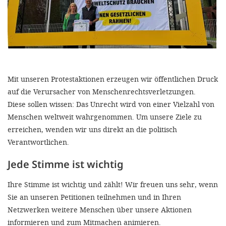
efficient, 
the best po
experien
gain new 
for our wo
Mit unseren Protestaktionen erzeugen wir öffentlichen Druck
accept t
auf die Verursacher von Menschenrechtsverletzungen.
cookies or
Diese sollen wissen: Das Unrecht wird von einer Vielzahl von
Menschen weltweit wahrgenommen. Um unsere Ziele zu
optional c
erreichen, wenden wir uns direkt an die politisch
can adj
Verantwortlichen.
settings a
Jede Stimme ist wichtig
in the fo
'Cookie s
Ihre Stimme ist wichtig und zählt! Wir freuen uns sehr, wenn
Sie an unseren Petitionen teilnehmen und in Ihren
Imprint
Netzwerken weitere Menschen über unsere Aktionen
informieren und zum Mitmachen animieren.
AGREE W