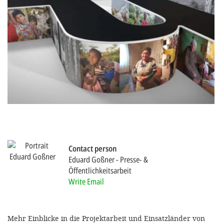
efficient, 
the best po
experien
gain new 
for our wo
accept t
cookies or
optional c
can adj
Contact person
settings a
Eduard Goßner
Presse- &
in the fo
Öffentlichkeitsarbeit
'Cookie s
Write Email
Imprint
Mehr Einblicke in die Projektarbeit und Einsatzländer von
AGREE W