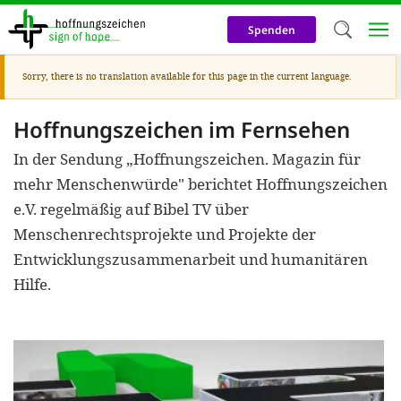
Skip
to
Spenden
main
content
Warning
Sorry, there is no translation available for this page in the current language.
Welc
message
We use c
Hoffnungszeichen im Fernsehen
our web
In der Sendung „Hoffnungszeichen. Magazin für
addit
mehr Menschenwürde" berichtet Hoffnungszeichen
e.V. regelmäßig auf Bibel TV über
technicall
Menschenrechtsprojekte und Projekte der
cookies, w
Entwicklungszusammenarbeit und humanitären
cookies fo
Hilfe.
and adv
purposes. 
us to make
activiti