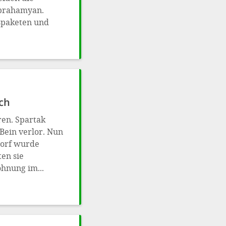
Abrahamyan.
fspaketen und
ch
ren. Spartak
 Bein verlor. Nun
 Dorf wurde
en sie
ohnung im...