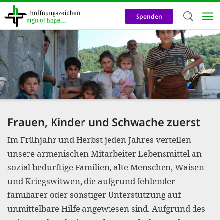
Direkt
zum
Spenden
Inhalt
Herzlich W
Wir verwen
auf unsere
Neben t
notwendig
Frauen, Kinder und Schwache zuerst
nutzen wir
Im Frühjahr und Herbst jeden Jahres verteilen
Cookies zu 
unsere armenischen Mitarbeiter Lebensmittel an
Werbezwec
sozial bedürftige Familien, alte Menschen, Waisen
helfen un
und Kriegswitwen, die aufgrund fehlender
Online-Ak
familiärer oder sonstiger Unterstützung auf
unmittelbare Hilfe angewiesen sind. Aufgrund des
kosteneff