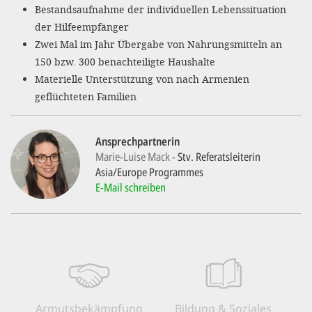
'Cookie-Ein
Bestandsaufnahme der individuellen Lebenssituation
der Hilfeempfänger
anpa
Zwei Mal im Jahr Übergabe von Nahrungsmitteln an
Impressum
150 bzw. 300 benachteiligte Haushalte
Materielle Unterstützung von nach Armenien
ALLEN Z
geflüchteten Familien
EINSTE
Ansprechpartnerin
Marie-Luise Mack
Stv. Referatsleiterin
OPTIONALE
Asia/Europe Programmes
E-Mail schreiben
Armuts­bekämpfung
Bildung & Soziales