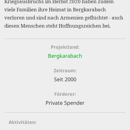
Kriegsausbruchs im Herbst 2020 haben zudem
gestalten,
viele Familien ihre Heimat in Bergkarabach
bestmö
verloren und sind nach Armenien geflüchtet - auch
Nutzererlebn
diesen Menschen steht Hoffnungszeichen bei.
und 
Unterstütz
Projektland
unsere A
Bergkarabach
gewinnen. 
den Einsatz
Zeitraum
akzeptiere
Seit 2000
optionale
Förderer
ablehne
Private Spender
Einstellun
Sie jede
Aktivitäten
Fußberei