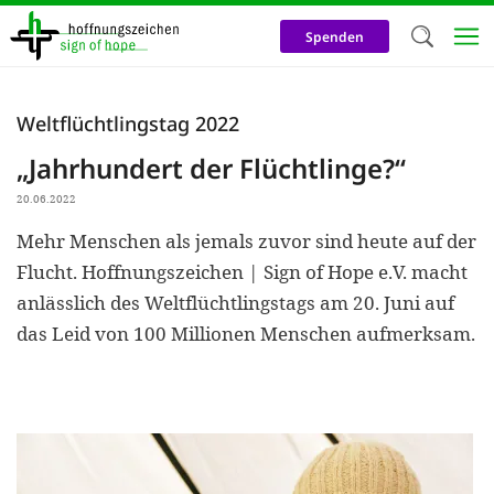
Direkt
zum
Spenden
Inhalt
Herzlich W
Weltflüchtlingstag 2022
Wir verwen
„Jahrhundert der Flüchtlinge?“
auf unsere
20.06.2022
Neben t
Mehr Menschen als jemals zuvor sind heute auf der
notwendig
Flucht. Hoffnungszeichen | Sign of Hope e.V. macht
nutzen wir
anlässlich des Weltflüchtlingstags am 20. Juni auf
Cookies zu 
das Leid von 100 Millionen Menschen aufmerksam.
Werbezwec
helfen un
Online-Ak
kosteneff