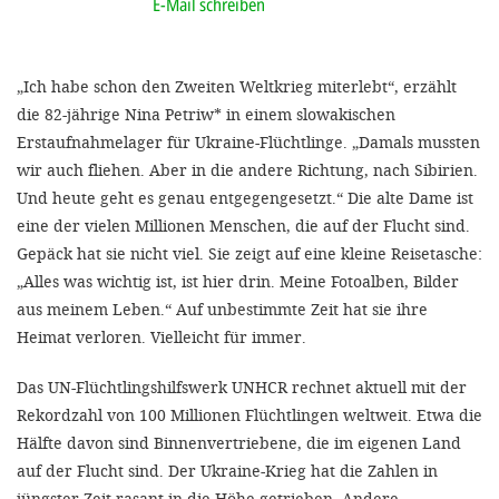
E-Mail schreiben
'Cookie-Ein
anpa
„Ich habe schon den Zweiten Weltkrieg miterlebt“, erzählt
Impressum
die 82-jährige Nina Petriw* in einem slowakischen
ALLEN Z
Erstaufnahmelager für Ukraine-Flüchtlinge. „Damals mussten
wir auch fliehen. Aber in die andere Richtung, nach Sibirien.
EINSTE
Und heute geht es genau entgegengesetzt.“ Die alte Dame ist
eine der vielen Millionen Menschen, die auf der Flucht sind.
Gepäck hat sie nicht viel. Sie zeigt auf eine kleine Reisetasche:
OPTIONALE
„Alles was wichtig ist, ist hier drin. Meine Fotoalben, Bilder
aus meinem Leben.“ Auf unbestimmte Zeit hat sie ihre
Heimat verloren. Vielleicht für immer.
Das UN-Flüchtlingshilfswerk UNHCR rechnet aktuell mit der
Rekordzahl von 100 Millionen Flüchtlingen weltweit. Etwa die
Hälfte davon sind Binnenvertriebene, die im eigenen Land
auf der Flucht sind. Der Ukraine-Krieg hat die Zahlen in
jüngster Zeit rasant in die Höhe getrieben. Andere