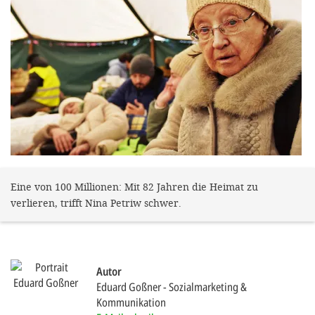
gestalten,
bestmö
Nutzererlebn
und 
Unterstütz
unsere A
gewinnen. 
den Einsatz
akzeptiere
Eine von 100 Millionen: Mit 82 Jahren die Heimat zu
verlieren, trifft Nina Petriw schwer.
optionale
ablehne
Einstellun
Autor
Sie jede
Eduard Goßner
Sozialmarketing &
Fußberei
Kommunikation