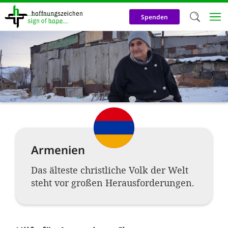
Direkt
zum
Spenden
Inhalt
Herzlich W
Wir verwen
auf unsere
Neben t
notwendig
nutzen wir
Armenien
Cookies zu 
Werbezwec
Das älteste christliche Volk der Welt
steht vor großen Herausforderungen.
helfen un
Online-Ak
kosteneff