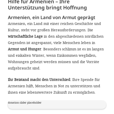
Hilfe für Armenien – Ihre
gestalten,
Unterstützung bringt Hoffnung
bestmö
Armenien, ein Land von Armut geprägt
Nutzererlebn
Armenien, ein Land mit einer reichen Geschichte und
und 
Kultur, steht vor großen Herausforderungen. Die
Unterstütz
wirtschaftliche Lage
in den abgeschiedenen nördlichen
Gegenden ist angespannt, viele Menschen leben in
unsere A
Armut und Hunger
. Besonders schlimm ist es im langen
gewinnen. 
und eiskalten Winter, wenn Einkommen wegfallen,
den Einsatz
Wohnungen geheizt werden müssen und die Vorräte
akzeptiere
aufgebraucht sind.
optionale
Ihr Beistand macht den Unterschied:
Ihre Spende für
ablehne
Armenien hilft, Menschen in Not zu unterstützen und
Einstellun
ihnen eine lebenswertere Zukunft zu ermöglichen.
Sie jede
donation slider placeholder
Fußberei