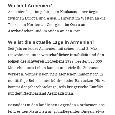
'Cookie-Ein
Wo liegt Armenien?
anpa
Armenien liegt im gebirgigen
Kaukasus
, einer Region
zwischen Europa und Asien. Es grenzt im Westen an die
Impressum
Türkei, im Norden an Georgien,
im Osten an
Aserbaidschan
und im Süden an den Iran.
ALLEN Z
Wie ist die aktuelle Lage in Armenien?
EINSTE
Seit Jahren leidet Armenien mit seinen rund 3. Mio.
Einwohnern unter
wirtschaftlicher Instabilität
und
den
OPTIONALE
Folgen des schweren Erdbebens
1988, bei dem 25.000
Menschen ums Leben kamen und viele ihr Zuhause
verloren. Seither leben viele Menschen immer noch in
notdürftige Behelfsunterkünften oder Barracken. Hinzu
kommt der jahrzehntelange, teils
kriegerische Konflikt
mit dem Nachbarland Aserbaidschan
.
Besonders in den ländlichen Gegenden Nordarmeniens
fehlt es den Menschen an grundlegenden Dingen, etwa