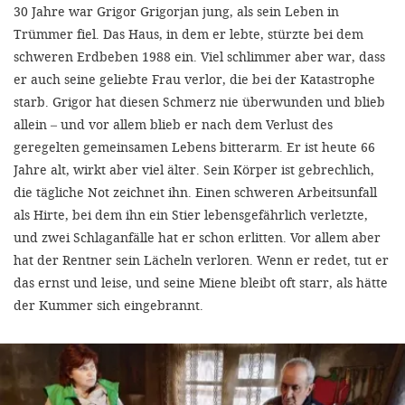
'Cookie-Ein
30 Jahre war Grigor Grigorjan jung, als sein Leben in
Trümmer fiel. Das Haus, in dem er lebte, stürzte bei dem
anpa
schweren Erdbeben 1988 ein. Viel schlimmer aber war, dass
Impressum
er auch seine geliebte Frau verlor, die bei der Katastrophe
starb. Grigor hat diesen Schmerz nie überwunden und blieb
ALLEN Z
allein – und vor allem blieb er nach dem Verlust des
geregelten gemeinsamen Lebens bitterarm. Er ist heute 66
EINSTE
Jahre alt, wirkt aber viel älter. Sein Körper ist gebrechlich,
die tägliche Not zeichnet ihn. Einen schweren Arbeitsunfall
OPTIONALE
als Hirte, bei dem ihn ein Stier lebensgefährlich verletzte,
und zwei Schlaganfälle hat er schon erlitten. Vor allem aber
hat der Rentner sein Lächeln verloren. Wenn er redet, tut er
das ernst und leise, und seine Miene bleibt oft starr, als hätte
der Kummer sich eingebrannt.