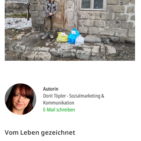
gestalten,
bestmö
Nutzererlebn
und 
Unterstütz
unsere A
gewinnen. 
den Einsatz
akzeptiere
Autorin
optionale
Dorit Töpler
Sozialmarketing &
Kommunikation
ablehne
E-Mail schreiben
Einstellun
Sie jede
Vom Leben gezeichnet
Fußberei