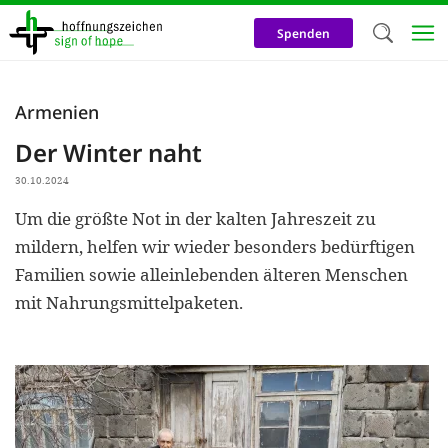
Direkt
zum
Spenden
Inhalt
Herzlich W
Armenien
Wir verwen
Der Winter naht
auf unsere
30.10.2024
Neben t
Um die größte Not in der kalten Jahreszeit zu
notwendig
mildern, helfen wir wieder besonders bedürftigen
nutzen wir
Familien sowie alleinlebenden älteren Menschen
Cookies zu 
mit Nahrungsmittelpaketen.
Werbezwec
helfen un
Online-Ak
kosteneff