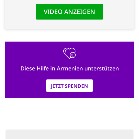
'Cookie-Ein
anpa
Impressum
ALLEN Z
EINSTE
Diese Hilfe in Armenien unterstützen
OPTIONALE
JETZT SPENDEN