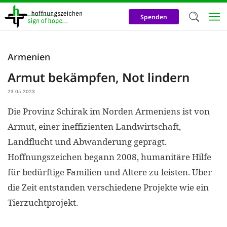
Direkt
zum
Spenden
Inhalt
Herzlich W
Armenien
Wir verwen
Armut bekämpfen, Not lindern
auf unsere
23.05.2023
Neben t
Die Provinz Schirak im Norden Armeniens ist von
notwendig
Armut, einer ineffizienten Landwirtschaft,
nutzen wir
Landflucht und Abwanderung geprägt.
Cookies zu 
Hoffnungszeichen begann 2008, humanitäre Hilfe
Werbezwec
für bedürftige Familien und Ältere zu leisten. Über
helfen un
die Zeit entstanden verschiedene Projekte wie ein
Online-Ak
Tierzuchtprojekt.
kosteneff