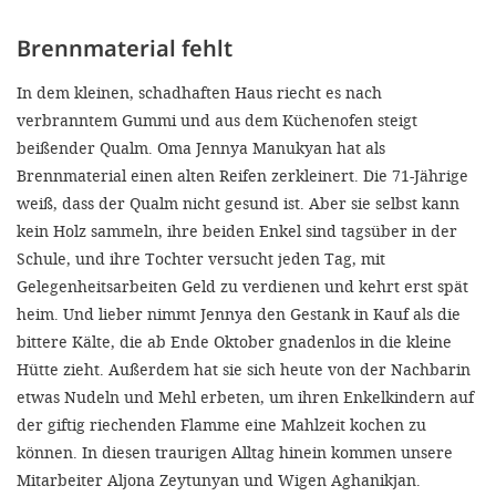
'Cookie-Ein
Brennmaterial fehlt
anpa
Impressum
In dem kleinen, schadhaften Haus riecht es nach
verbranntem Gummi und aus dem Küchenofen steigt
ALLEN Z
beißender Qualm. Oma Jennya Manukyan hat als
Brennmaterial einen alten Reifen zerkleinert. Die 71-Jährige
EINSTE
weiß, dass der Qualm nicht gesund ist. Aber sie selbst kann
kein Holz sammeln, ihre beiden Enkel sind tagsüber in der
OPTIONALE
Schule, und ihre Tochter versucht jeden Tag, mit
Gelegenheitsarbeiten Geld zu verdienen und kehrt erst spät
heim. Und lieber nimmt Jennya den Gestank in Kauf als die
bittere Kälte, die ab Ende Oktober gnadenlos in die kleine
Hütte zieht. Außerdem hat sie sich heute von der Nachbarin
etwas Nudeln und Mehl erbeten, um ihren Enkelkindern auf
der giftig riechenden Flamme eine Mahlzeit kochen zu
können. In diesen traurigen Alltag hinein kommen unsere
Mitarbeiter Aljona Zeytunyan und Wigen Aghanikjan.