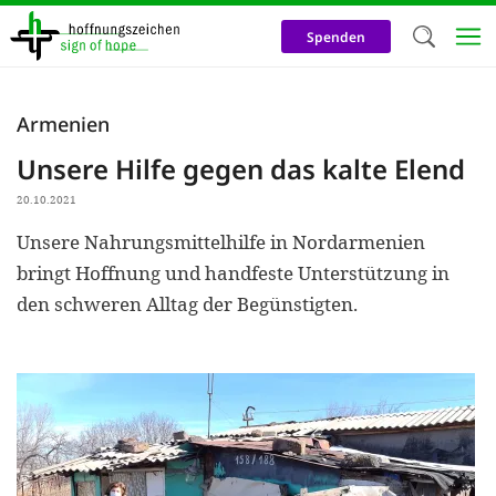
Direkt
zum
Spenden
Inhalt
Herzlich W
Armenien
Wir verwen
Unsere Hilfe gegen das kalte Elend
auf unsere
20.10.2021
Neben t
Unsere Nahrungsmittelhilfe in Nordarmenien
notwendig
bringt Hoffnung und handfeste Unterstützung in
nutzen wir
den schweren Alltag der Begünstigten.
Cookies zu 
Werbezwec
helfen un
Online-Ak
kosteneff