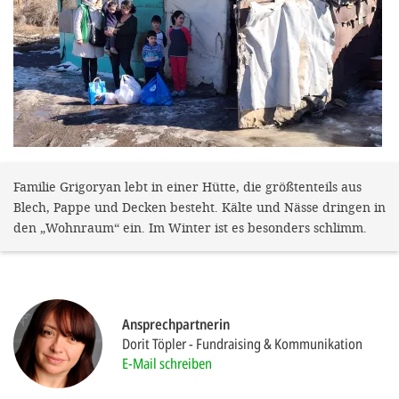
gestalten,
bestmö
Nutzererlebn
und 
Unterstütz
unsere A
gewinnen. 
Familie Grigoryan lebt in einer Hütte, die größtenteils aus
Blech, Pappe und Decken besteht. Kälte und Nässe dringen in
den Einsatz
den „Wohnraum“ ein. Im Winter ist es besonders schlimm.
akzeptiere
optionale
ablehne
Einstellun
Ansprechpartnerin
Dorit Töpler
Fundraising & Kommunikation
Sie jede
E-Mail schreiben
Fußberei