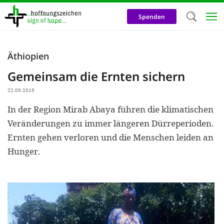
Direkt
zum
Spenden
Inhalt
Herzlich W
Äthiopien
Wir verwen
Gemeinsam die Ernten sichern
auf unsere
22.09.2019
Neben t
In der Region Mirab Abaya führen die klimatischen
notwendig
Veränderungen zu immer längeren Dürreperioden.
nutzen wir
Ernten gehen verloren und die Menschen leiden an
Cookies zu 
Hunger.
Werbezwec
helfen un
Online-Ak
kosteneff