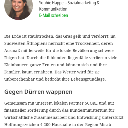
Sophie Happel
Sozialmarketing &
'Cookie-Ein
Kommunikation
anpa
E-Mail schreiben
Impressum
ALLEN Z
Die Erde ist staubtrocken, das Gras gelb und verdorrt: im
Südwesten Äthiopiens herrscht eine Trockenheit, deren
EINSTE
Ausmaß mittlerweile für die lokale Bevölkerung schwere
Folgen hat. Durch die fehlenden Regenfälle verlieren viele
Kleinbauern ganze Ernten und können sich und ihre
OPTIONALE
Familien kaum ernähren. Das Wetter wird für sie
unberechenbar und bedroht ihre Lebensgrundlage.
Gegen Dürren wappnen
Gemeinsam mit unserem lokalen Partner SCORE und mit
finanzieller Förderung durch das Bundesministerium für
wirtschaftliche Zusammenarbeit und Entwicklung unterstützt
Hoffnungszeichen 4.200 Haushalte in der Region Mirab