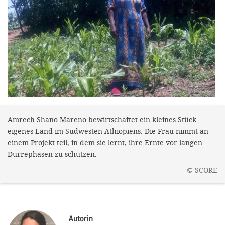
gestalten,
bestmö
Nutzererlebn
und 
Unterstütz
unsere A
gewinnen. 
den Einsatz
Amrech Shano Mareno bewirtschaftet ein kleines Stück
eigenes Land im Südwesten Äthiopiens. Die Frau nimmt an
akzeptiere
einem Projekt teil, in dem sie lernt, ihre Ernte vor langen
optionale
Dürrephasen zu schützen.
ablehne
©
SCORE
Einstellun
Sie jede
Fußberei
Autorin