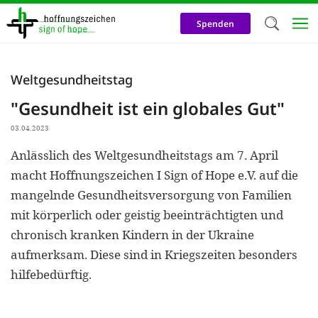
Direkt
zum
Spenden
Inhalt
Herzlich W
Weltgesundheitstag
Wir verwen
"Gesundheit ist ein globales Gut"
auf unsere
03.04.2023
Neben t
Anlässlich des Weltgesundheitstags am 7. April
notwendig
macht Hoffnungszeichen I Sign of Hope e.V. auf die
nutzen wir
mangelnde Gesundheitsversorgung von Familien
Cookies zu 
mit körperlich oder geistig beeinträchtigten und
chronisch kranken Kindern in der Ukraine
Werbezwec
aufmerksam. Diese sind in Kriegszeiten besonders
helfen un
hilfebedürftig.
Online-Ak
kosteneff