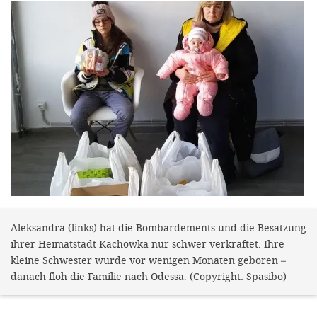
gestalten,
bestmö
Nutzererlebn
und 
Unterstütz
unsere A
gewinnen. 
den Einsatz
akzeptiere
optionale
Aleksandra (links) hat die Bombardements und die Besatzung
ablehne
ihrer Heimatstadt Kachowka nur schwer verkraftet. Ihre
Einstellun
kleine Schwester wurde vor wenigen Monaten geboren –
danach floh die Familie nach Odessa. (Copyright: Spasibo)
Sie jede
Fußberei