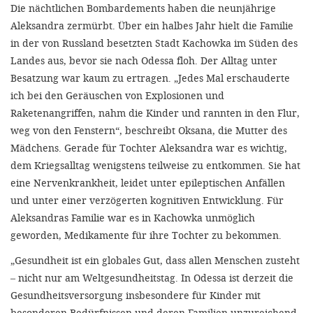
'Cookie-Ein
Die nächtlichen Bombardements haben die neunjährige
Aleksandra zermürbt. Über ein halbes Jahr hielt die Familie
anpa
in der von Russland besetzten Stadt Kachowka im Süden des
Impressum
Landes aus, bevor sie nach Odessa floh. Der Alltag unter
Besatzung war kaum zu ertragen. „Jedes Mal erschauderte
ALLEN Z
ich bei den Geräuschen von Explosionen und
Raketenangriffen, nahm die Kinder und rannten in den Flur,
EINSTE
weg von den Fenstern“, beschreibt Oksana, die Mutter des
Mädchens. Gerade für Tochter Aleksandra war es wichtig,
OPTIONALE
dem Kriegsalltag wenigstens teilweise zu entkommen. Sie hat
eine Nervenkrankheit, leidet unter epileptischen Anfällen
und unter einer verzögerten kognitiven Entwicklung. Für
Aleksandras Familie war es in Kachowka unmöglich
geworden, Medikamente für ihre Tochter zu bekommen.
„Gesundheit ist ein globales Gut, dass allen Menschen zusteht
– nicht nur am Weltgesundheitstag. In Odessa ist derzeit die
Gesundheitsversorgung insbesondere für Kinder mit
besonderen Bedürfnissen und deren Familien unzureichend,