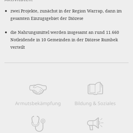
'Cookie-Ein
zwei Projekte, zunächst in der Region Warrap, dann im
anpa
gesamten Einzugsgebiet der Diözese
Impressum
die Nahrungsmittel werden insgesamt an rund 11.660
ALLEN Z
Notleidende in 10 Gemeinden in der Diözese Rumbek
verteilt
EINSTE
OPTIONALE
Armuts­bekämpfung
Bildung & Soziales