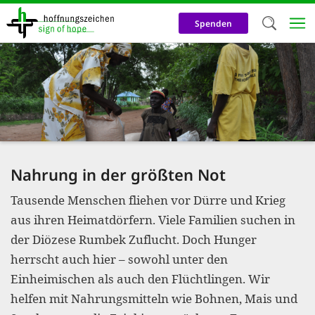
Direkt
zum
Spenden
Inhalt
Herzlich W
Wir verwen
auf unsere
Neben t
notwendig
Nahrung in der größten Not
nutzen wir
Tausende Menschen fliehen vor Dürre und Krieg
Cookies zu 
aus ihren Heimatdörfern. Viele Familien suchen in
Werbezwec
der Diözese Rumbek Zuflucht. Doch Hunger
helfen un
herrscht auch hier – sowohl unter den
Online-Ak
Einheimischen als auch den Flüchtlingen. Wir
helfen mit Nahrungsmitteln wie Bohnen, Mais und
kosteneff