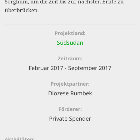
Sorghum, um die Zeit bis zur nächsten Ernte zu
gestalten,
überbrücken.
bestmö
Nutzererlebn
Projektland
und 
Südsudan
Unterstütz
unsere A
Zeitraum
gewinnen. 
Februar 2017 - September 2017
den Einsatz
akzeptiere
Projektpartner
Diözese Rumbek
optionale
ablehne
Förderer
Einstellun
Private Spender
Sie jede
Fußberei
Aktivitäten