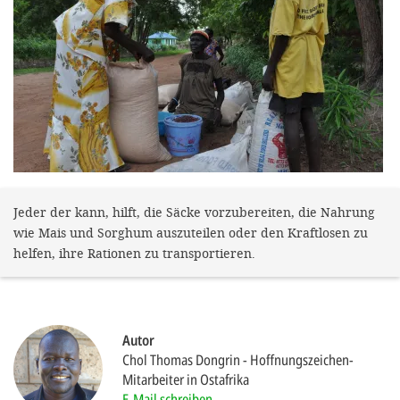
gestalten,
bestmö
Nutzererlebn
und 
Unterstütz
unsere A
gewinnen. 
den Einsatz
Jeder der kann, hilft, die Säcke vorzubereiten, die Nahrung
wie Mais und Sorghum auszuteilen oder den Kraftlosen zu
akzeptiere
helfen, ihre Rationen zu transportieren.
optionale
ablehne
Einstellun
Autor
Sie jede
Chol Thomas Dongrin
Hoffnungszeichen-
Mitarbeiter in Ostafrika
Fußberei
E-Mail schreiben