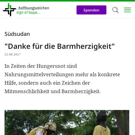
Direkt
zum
Spenden
Inhalt
Herzlich W
Südsudan
Wir verwen
"Danke für die Barmherzigkeit"
auf unsere
22.06.2017
Neben t
In Zeiten der Hungersnot sind
notwendig
Nahrungsmittelverteilungen mehr als konkrete
nutzen wir
Hilfe, sondern auch ein Zeichen der
Cookies zu 
Mitmenschlichkeit und Barmherzigkeit.
Werbezwec
helfen un
Online-Ak
kosteneff