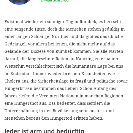
'Cookie-Ein
anpa
Es ist mal wieder ein sonniger Tag in Rumbek, es herrscht
Impressum
eine sengende Hitze, doch die Menschen stehen geduldig in
einer langen Schlange. Nur hier und da gibt es das übliche
ALLEN Z
Gedrängel; vor allem bei jenen, die nicht mehr auf das
Gelände der Diözese von Rumbek kommen. Sie alle warten
EINSTE
darauf, die langersehnte Ration an Nahrung zu erhalten.
Weiterhin verschlechtert sich die humanitäre Lage bei uns
OPTIONALE
im Südsudan: Immer wieder brechen Krankheiten wie
Cholera aus, die Sicherheitslage ist fragil und politische sowie
Hungerkrisen bestimmen das Leben. Schon Anfang des
Jahres riefen die Vereinten Nationen in manchen Regionen
eine Hungersnot aus. Das bedeutet, dass seitdem die
Unterernährung in der Bevölkerung sehr hoch ist und
Menschen bereits den Hungertod erlitten haben.
Jeder ist arm und bedürftig