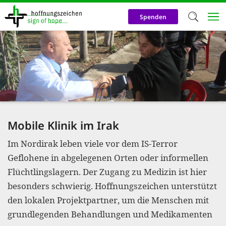
Direkt
zum
Spenden
Inhalt
Herzlich W
Wir verwen
auf unsere
Neben t
notwendig
Mobile Klinik im Irak
nutzen wir
Im Nordirak leben viele vor dem IS-Terror
Cookies zu 
Geflohene in abgelegenen Orten oder informellen
Werbezwec
Flüchtlingslagern. Der Zugang zu Medizin ist hier
helfen un
besonders schwierig. Hoffnungszeichen unterstützt
Online-Ak
den lokalen Projektpartner, um die Menschen mit
grundlegenden Behandlungen und Medikamenten
kosteneff