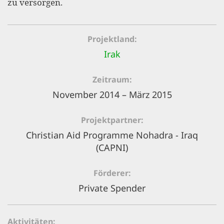
zu versorgen.
gestalten,
bestmö
Nutzererlebn
Projektland
und 
Irak
Unterstütz
Zeitraum
unsere A
November 2014 – März 2015
gewinnen. 
den Einsatz
Projektpartner
akzeptiere
Christian Aid Programme Nohadra - Iraq
(CAPNI)
optionale
ablehne
Förderer
Einstellun
Private Spender
Sie jede
Fußberei
Aktivitäten