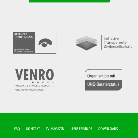
FUSSZEILEN-M
FAQ
KONTAKT
TV-MAGAZIN
LIEBE FREUNDE
DOWNLOADS
ENÜ