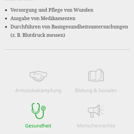
'Cookie-Ein
Versorgung und Pflege von Wunden
anpa
Ausgabe von Medikamenten
Impressum
Durchführen von Basisgesundheitsuntersuchungen
(z. B. Blutdruck messen)
ALLEN Z
EINSTE
OPTIONALE
Armuts­bekämpfung
Bildung & Soziales
Gesundheit
Menschen­rechte