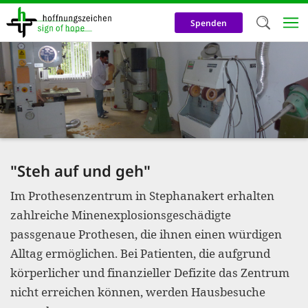
Direkt
zum
Spenden
Inhalt
Herzlich W
Wir verwen
auf unsere
Neben t
notwendig
"Steh auf und geh"
nutzen wir
Im Prothesenzentrum in Stephanakert erhalten
Cookies zu 
zahlreiche Minenexplosionsgeschädigte
Werbezwec
passgenaue Prothesen, die ihnen einen würdigen
helfen un
Alltag ermöglichen. Bei Patienten, die aufgrund
Online-Ak
körperlicher und finanzieller Defizite das Zentrum
nicht erreichen können, werden Hausbesuche
kosteneff