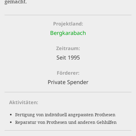
gemacht.
gestalten,
bestmö
Nutzererlebn
Projektland
und 
Bergkarabach
Unterstütz
Zeitraum
unsere A
Seit 1995
gewinnen. 
den Einsatz
Förderer
akzeptiere
Private Spender
optionale
ablehne
Aktivitäten
Einstellun
Fertigung von individuell angepassten Prothesen
Sie jede
Reparatur von Prothesen und anderen Gehhilfen
Fußberei