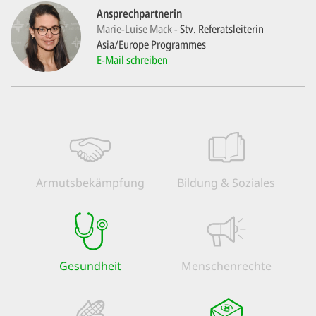
'Cookie-Ein
Ansprechpartnerin
Marie-Luise Mack
Stv. Referatsleiterin
anpa
Asia/Europe Programmes
Impressum
E-Mail schreiben
ALLEN Z
EINSTE
OPTIONALE
Armuts­bekämpfung
Bildung & Soziales
Gesundheit
Menschen­rechte