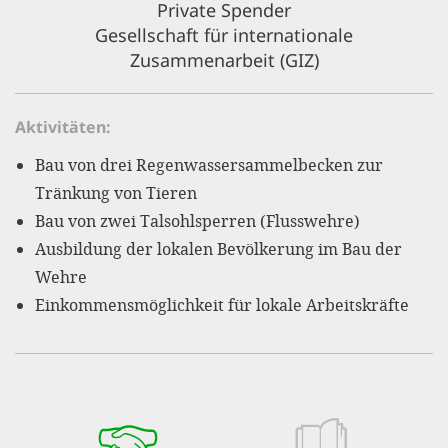
Private Spender
'Cookie-Ein
Gesellschaft für internationale
anpa
Zusammenarbeit (GIZ)
Impressum
ALLEN Z
Aktivitäten
Bau von drei Regenwassersammelbecken zur
EINSTE
Tränkung von Tieren
Bau von zwei Talsohlsperren (Flusswehre)
OPTIONALE
Ausbildung der lokalen Bevölkerung im Bau der
Wehre
Einkommensmöglichkeit für lokale Arbeitskräfte