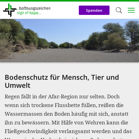
Direkt
zum
Spenden
Inhalt
Herzlich W
Wir verwen
auf unsere
Neben t
notwendig
Bodenschutz für Mensch, Tier und
nutzen wir
Umwelt
Cookies zu 
Regen fällt in der Afar-Region nur selten. Doch
Werbezwec
wenn sich trockene Flussbette füllen, reißen die
helfen un
Wassermassen den Boden häufig mit sich, anstatt
ihn zu bewässern. Mit Hilfe von Wehren kann die
Online-Ak
Fließgeschwindigkeit verlangsamt werden und das
kosteneff