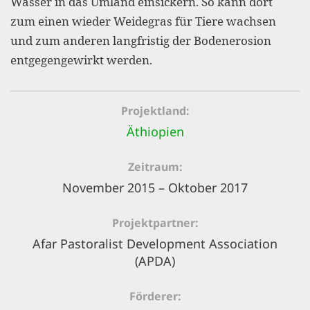
Wasser in das Umland einsickern. So kann dort
gestalten,
zum einen wieder Weidegras für Tiere wachsen
bestmö
und zum anderen langfristig der Bodenerosion
Nutzererlebn
entgegengewirkt werden.
und 
Unterstütz
Projektland
unsere A
Äthiopien
gewinnen. 
den Einsatz
Zeitraum
akzeptiere
November 2015 – Oktober 2017
optionale
Projektpartner
ablehne
Afar Pastoralist Development Association
Einstellun
(APDA)
Sie jede
Fußberei
Förderer