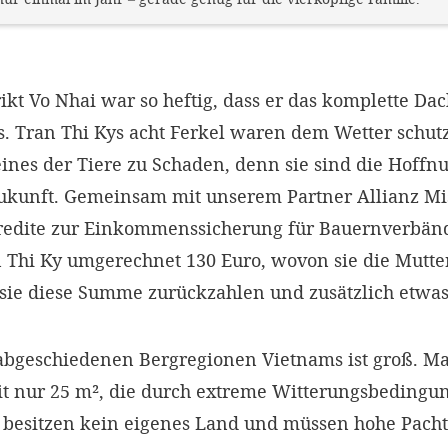
ikt Vo Nhai war so heftig, dass er das komplette Da
s. Tran Thi Kys acht Ferkel waren dem Wetter schutzl
nes der Tiere zu Schaden, denn sie sind die Hoffn
Zukunft. Gemeinsam mit unserem Partner Allianz M
kredite zur Einkommenssicherung für Bauernverbän
 Thi Ky umgerechnet 130 Euro, wovon sie die Mutter
sie diese Summe zurückzahlen und zusätzlich etwas 
abgeschiedenen Bergregionen Vietnams ist groß. M
it nur 25 m², die durch extreme Witterungsbedingun
n besitzen kein eigenes Land und müssen hohe Pacht