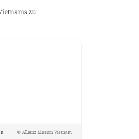
Impressum
Vietnams zu
OPTIONALE ABLEHNEN
EINS
en
©
Allianz Mission Vietnam