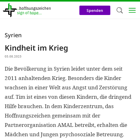
Direkt
zum
Spenden
Inhalt
Herzlich W
Syrien
Wir verwen
Kindheit im Krieg
auf unsere
05.08.2025
Neben t
Die Bevölkerung in Syrien leidet unter dem seit
notwendig
2011 anhaltenden Krieg. Besonders die Kinder
nutzen wir
wachsen in einer Welt aus Angst und Zerstörung
Cookies zu 
auf. Tim ist eines von diesen Kindern, die dringend
Werbezwec
Hilfe brauchen. In dem Kinderzentrum, das
helfen un
Hoffnungszeichen gemeinsam mit der
Online-Ak
Partnerorganisation AMAL betreibt, erhalten die
kosteneff
Mädchen und Jungen psychosoziale Betreuung.