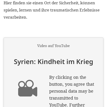
gestalten,
Hier finden sie einen Ort der Sicherheit, können
spielen, lernen und ihre traumatischen Erlebnisse
bestmö
verarbeiten.
Nutzererlebn
und 
Unterstütz
unsere A
gewinnen. 
den Einsatz
akzeptiere
optionale
ablehne
Einstellun
Sie jede
Fußberei