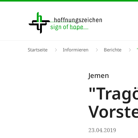
Direkt
zum
Inhalt
Pfadnavigation
Startseite
Informieren
Berichte
"
Jemen
"Tragö
Vorste
23.04.2019