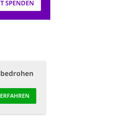
ZT SPENDEN
 bedrohen
 ERFAHREN