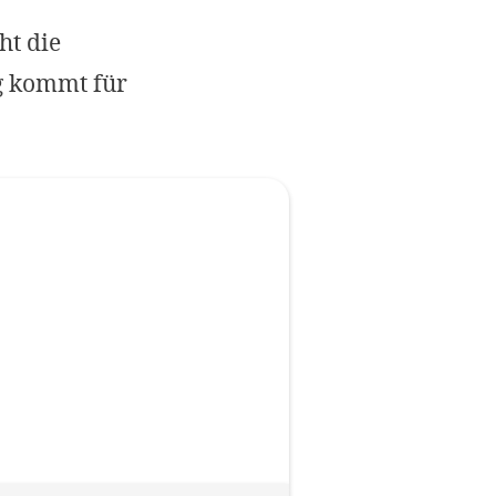
Impressum
ht die
g kommt für
OPTIONALE ABLEHNEN
EINS