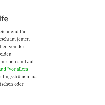
lfe
zeichnend für
rrscht im Jemen
chen von der
leiden
enschen sind auf
 und "vor allem
htlingsströmen aus
fischen oder