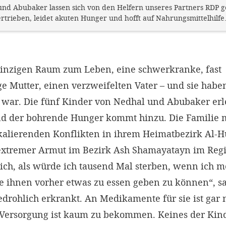
und Abubaker lassen sich von den Helfern unseres Partners RDP ge
rtrieben, leidet akuten Hunger und hofft auf Nahrungsmittelhilfe
inzigen Raum zum Leben, eine schwerkranke, fast
 Mutter, einen verzweifelten Vater – und sie haben 
 war. Die fünf Kinder von Nedhal und Abubaker erle
nd der bohrende Hunger kommt hinzu. Die Familie m
kalierenden Konflikten in ihrem Heimatbezirk Al-H
 extremer Armut im Bezirk Ash Shamayatayn im Reg
 mich, als würde ich tausend Mal sterben, wenn ich 
e ihnen vorher etwas zu essen geben zu können“, sag
edrohlich erkrankt. An Medikamente für sie ist gar
Versorgung ist kaum zu bekommen. Keines der Kin