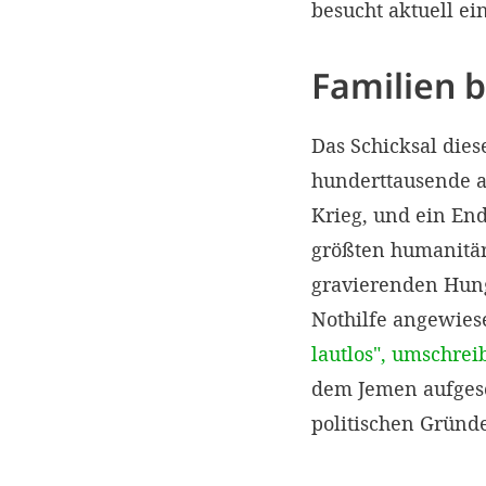
besucht aktuell ei
Familien 
Das Schicksal dies
hunderttausende a
Krieg, und ein End
größten humanitär
gravierenden Hung
Nothilfe angewies
lautlos", umschrei
dem Jemen aufgesch
politischen Gründ