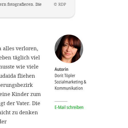
rn fotografieren. Die
©
RDP
.
alles verloren,
ben täglich viel
usste wie viele
Autorin
udaida fliehen
Dorit Töpler
Sozialmarketing &
ierungsbezirk
Kommunikation
meine Kinder zum
t der Vater. Die
E-Mail schreiben
 nicht zu denken
der