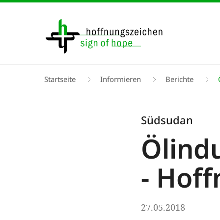
Direkt
zum
Inhalt
Pfadnavigation
Startseite
Informieren
Berichte
Ö
Südsudan
Ölindu
- Hof
27.05.2018