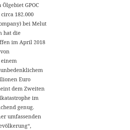
m Ölgebiet GPOC
circa 182.000
Company) bei Melut
 hat die
ffen im April 2018
 von
n einem
u unbedenklichem
llionen Euro
cheint dem Zweiten
Ölkatastrophe im
eichend genug.
iner umfassenden
evölkerung“,