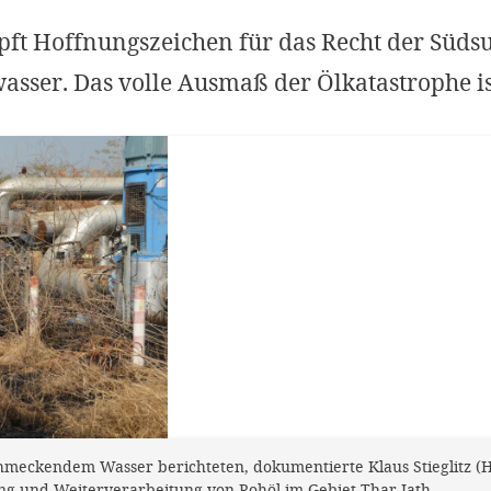
pft Hoffnungszeichen für das Recht der Süds
asser. Das volle Ausmaß der Ölkatastrophe is
meckendem Wasser berichteten, dokumentierte Klaus Stieglitz (
 und Weiterverarbeitung von Rohöl im Gebiet Thar Jath.