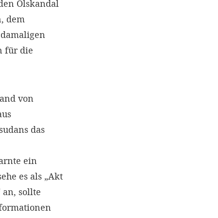
 den Ölskandal
n, dem
 damaligen
 für die
tand von
aus
dsudans das
arnte ein
ehe es als „Akt
an, sollte
formationen