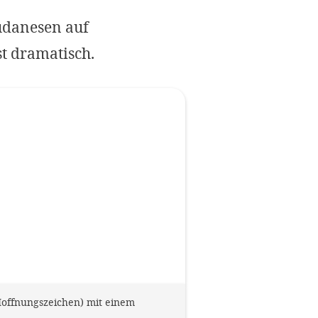
Impressum
udanesen auf
t dramatisch.
OPTIONALE ABLEHNEN
EINS
Hoffnungszeichen) mit einem