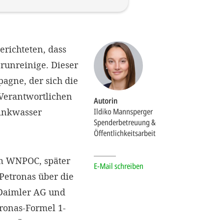
erichteten, dass
erunreinige. Dieser
agne, der sich die
 Verantwortlichen
Autorin
rinkwasser
Ildiko Mannsperger
Spenderbetreuung &
Öffentlichkeitsarbeit
um WNPOC, später
E-Mail schreiben
Petronas über die
Daimler AG und
ronas-Formel 1-