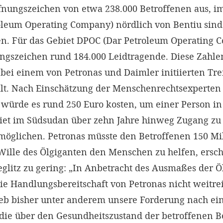
ffnungszeichen von etwa 238.000 Betroffenen aus, i
roleum Operating Company) nördlich von Bentiu sind 
n. Für das Gebiet DPOC (Dar Petroleum Operating 
ngszeichen rund 184.000 Leidtragende. Diese Zahlen
bei einem von Petronas und Daimler initiierten Tre
ellt. Nach Einschätzung der Menschenrechtsexperten
würde es rund 250 Euro kosten, um einer Person i
iet im Südsudan über zehn Jahre hinweg Zugang z
möglichen. Petronas müsste den Betroffenen 150 Mi
r Wille des Ölgiganten den Menschen zu helfen, ers
eglitz zu gering: „In Anbetracht des Ausmaßes der 
die Handlungsbereitschaft von Petronas nicht weitr
eb bisher unter anderem unsere Forderung nach e
die über den Gesundheitszustand der betroffenen B