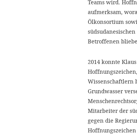
Teams wird. Hoffn
aufmerksam, worau
Ölkonsortium sow
südsudanesischen T
Betroffenen bliebe
2014 konnte Klaus
Hoffnungszeichen
Wissenschaftlern 
Grundwasser verse
Menschenrechtsorg
Mitarbeiter der s
gegen die Regierun
Hoffnungszeichen