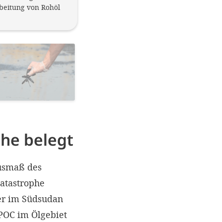
beitung von Rohöl
Menschen bereits mit Giftstoffen wie
he belegt
Ausmaß des
atastrophe
der im Südsudan
SPOC im Ölgebiet